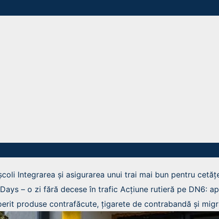
școli
Integrarea și asigurarea unui trai mai bun pentru cetățen
ys – o zi fără decese în trafic
Acțiune rutieră pe DN6: ap
operit produse contrafăcute, țigarete de contrabandă și migr