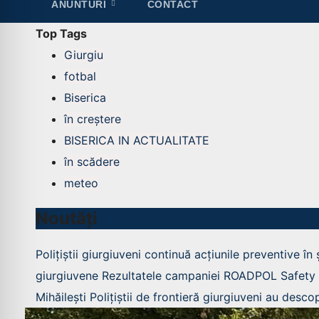
ANUNTURI
CONTACT
Top Tags
Giurgiu
fotbal
Biserica
în creștere
BISERICA IN ACTUALITATE
în scădere
meteo
Noutăți
Polițiștii giurgiuveni continuă acțiunile preventive în 
giurgiuvene
Rezultatele campaniei ROADPOL Safety Da
Mihăilești
Polițiștii de frontieră giurgiuveni au desc