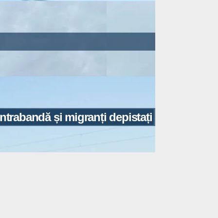
ontrabandă și migranți depistați