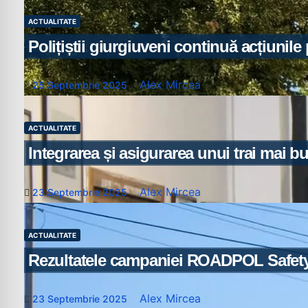
ACTUALITATE
Polițiștii giurgiuveni continuă acțiunile 
Alex Mircea
25 Septembrie 2025
ACTUALITATE
Integrarea și asigurarea unui trai mai bu
Alex Mircea
23 Septembrie 2025
ACTUALITATE
Rezultatele campaniei ROADPOL Safety D
Alex Mircea
23 Septembrie 2025