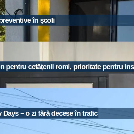
preventive în școli
n pentru cetățenii romi, prioritate pentru ins
ays – o zi fără decese în trafic