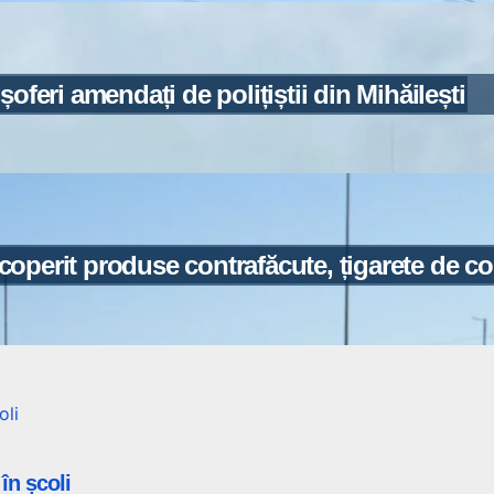
oferi amendați de polițiștii din Mihăilești
escoperit produse contrafăcute, țigarete de c
în școli