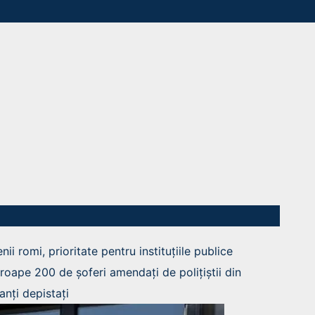
ii romi, prioritate pentru instituțiile publice
roape 200 de șoferi amendați de polițiștii din
anți depistați