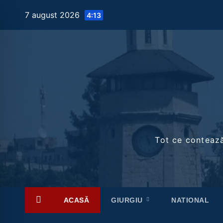
Skip
7 august 2026
4:13
to
content
Tot ce contează 
ACASĂ
GIURGIU
NATIONAL