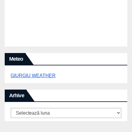
Meteo
GIURGIU WEATHER
Arhive
Arhive