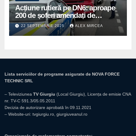
Acțiune rutieră pe DN6: aproape
200 de șoferi amendați de
polițiștii din Mihăilești
22 SEPTEMBRIE 2025
ALEX MIRCEA
Lista serviciilor de programe asigurate de NOVA FORCE
TECHNIC SRL
– Televiziunea
TV Giurgiu
(Local Giurgiu), Licența de emisie CNA
nr. TV-C 591.3/05.05.2011
Decizia de autorizare aprobată în 09.11.2021
– Website-uri:
tvgiurgiu.ro
,
giurgiuveanul.ro
Organismele de reglementare competente: