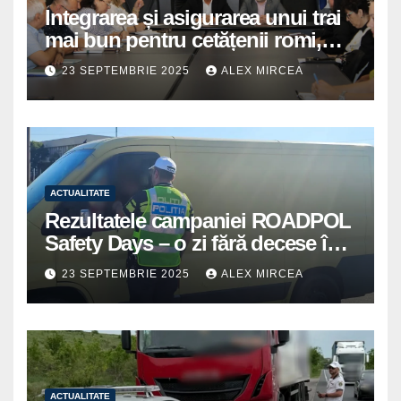
Integrarea și asigurarea unui trai
mai bun pentru cetățenii romi,
prioritate pentru instituțiile
23 SEPTEMBRIE 2025
ALEX MIRCEA
publice giurgiuvene
ACTUALITATE
Rezultatele campaniei ROADPOL
Safety Days – o zi fără decese în
trafic
23 SEPTEMBRIE 2025
ALEX MIRCEA
ACTUALITATE