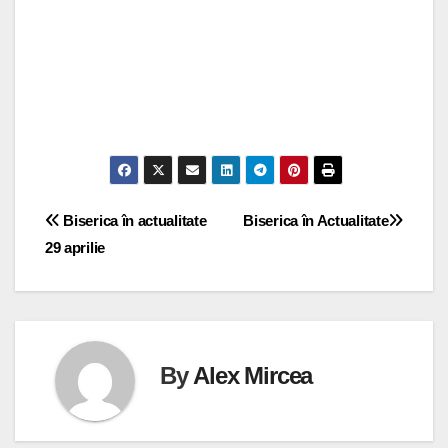
Navigare
Biserica în actualitate
Biserica în Actualitate
29 aprilie
în
articole
By
Alex Mircea