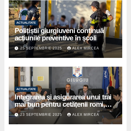
ACTUALITATE
Polițiștii giurgiuveni continuă
acțiunile preventive în școli
25 SEPTEMBRIE 2025
ALEX MIRCEA
ACTUALITATE
Integrarea și asigurarea unui trai
mai bun pentru cetățenii romi,
prioritate pentru instituțiile
23 SEPTEMBRIE 2025
ALEX MIRCEA
publice giurgiuvene