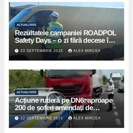
ACTUALITATE
Rezultatele campaniei ROADPOL
Safety Days – o zi fără decese în
trafic
23 SEPTEMBRIE 2025
ALEX MIRCEA
ACTUALITATE
Acțiune rutieră pe DN6: aproape
200 de șoferi amendați de
polițiștii din Mihăilești
22 SEPTEMBRIE 2025
ALEX MIRCEA