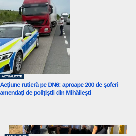
ACTUALITATE
Acțiune rutieră pe DN6: aproape 200 de șoferi
amendați de polițiștii din Mihăilești