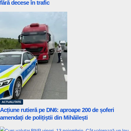
fără decese în trafic
ACTUALITATE
Acțiune rutieră pe DN6: aproape 200 de șoferi
amendați de polițiștii din Mihăilești