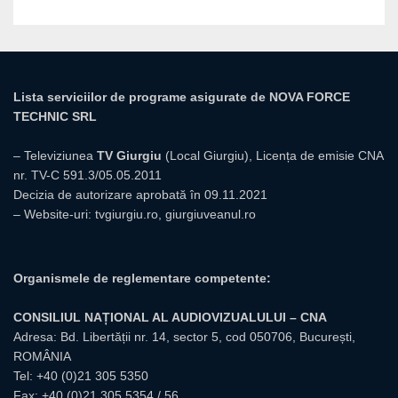
Lista serviciilor de programe asigurate de NOVA FORCE
TECHNIC SRL
– Televiziunea
TV Giurgiu
(Local Giurgiu), Licența de emisie CNA
nr. TV-C 591.3/05.05.2011
Decizia de autorizare aprobată în 09.11.2021
– Website-uri:
tvgiurgiu.ro
,
giurgiuveanul.ro
Organismele de reglementare competente:
CONSILIUL NAȚIONAL AL AUDIOVIZUALULUI – CNA
Adresa: Bd. Libertății nr. 14, sector 5, cod 050706, București,
ROMÂNIA
Tel:
+40 (0)21 305 5350
Fax: +40 (0)21 305 5354 / 56