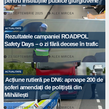
pentru instituțiile publice giurgiuvene
23 SEPTEMBRIE 2025
ALEX MIRCEA
ACTUALITATE
Rezultatele campaniei ROADPOL
Safety Days – o zi fără decese în trafic
23 SEPTEMBRIE 2025
ALEX MIRCEA
ACTUALITATE
Acțiune rutieră pe DN6: aproape 200 de
șoferi amendați de polițiștii din
Mihăilești
22 SEPTEMBRIE 2025
ALEX MIRCEA