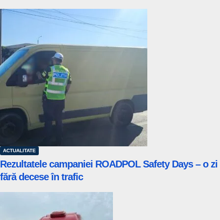
ACTUALITATE
Rezultatele campaniei ROADPOL Safety Days – o zi
fără decese în trafic