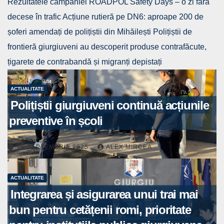
Rezultatele campaniei ROADPOL Safety Days – o zi fără
decese în trafic
Acțiune rutieră pe DN6: aproape 200 de
șoferi amendați de polițiștii din Mihăilești
Polițiștii de
frontieră giurgiuveni au descoperit produse contrafăcute,
țigarete de contrabandă și migranți depistați
ACTUALITATE
Polițiștii giurgiuveni continuă acțiunile
preventive în școli
25 SEPTEMBRIE 2025
ALEX MIRCEA
ACTUALITATE
Integrarea și asigurarea unui trai mai
bun pentru cetățenii romi, prioritate