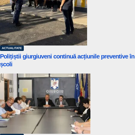
ACTUALITATE
Polițiștii giurgiuveni continuă acțiunile preventive în
școli