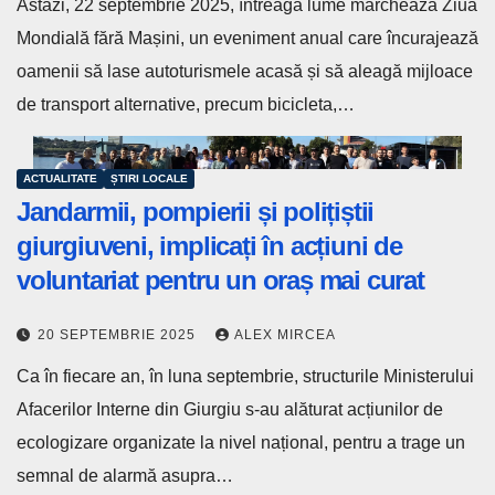
Astăzi, 22 septembrie 2025, întreaga lume marchează Ziua
Mondială fără Mașini, un eveniment anual care încurajează
oamenii să lase autoturismele acasă și să aleagă mijloace
de transport alternative, precum bicicleta,…
ACTUALITATE
ȘTIRI LOCALE
Jandarmii, pompierii și polițiștii
giurgiuveni, implicați în acțiuni de
voluntariat pentru un oraș mai curat
20 SEPTEMBRIE 2025
ALEX MIRCEA
Ca în fiecare an, în luna septembrie, structurile Ministerului
Afacerilor Interne din Giurgiu s-au alăturat acțiunilor de
ecologizare organizate la nivel național, pentru a trage un
semnal de alarmă asupra…