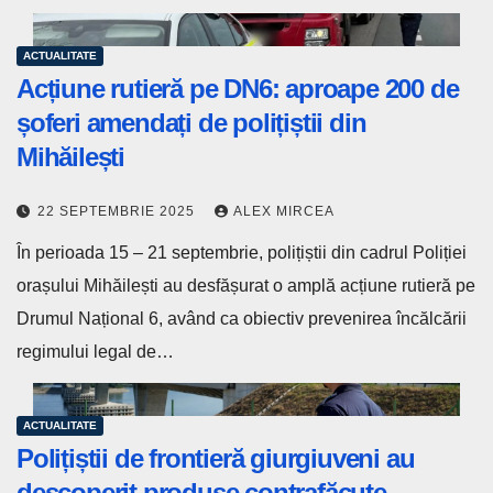
ACTUALITATE
Acțiune rutieră pe DN6: aproape 200 de
șoferi amendați de polițiștii din
Mihăilești
22 SEPTEMBRIE 2025
ALEX MIRCEA
În perioada 15 – 21 septembrie, polițiștii din cadrul Poliției
orașului Mihăilești au desfășurat o amplă acțiune rutieră pe
Drumul Național 6, având ca obiectiv prevenirea încălcării
regimului legal de…
ACTUALITATE
Polițiștii de frontieră giurgiuveni au
descoperit produse contrafăcute,