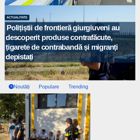
ACTUALITATE
Polițiștii de frontieră giurgiuveni au
descoperit produse contrafăcute,
țigarete de contrabandă și migranți
depistați
22 SEPTEMBRIE 2025
ALEX MIRCEA
Noutăți
Populare
Trending