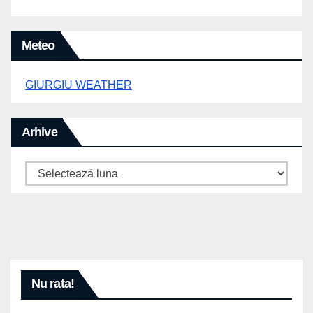
Meteo
GIURGIU WEATHER
Arhive
Arhive
Nu rata!