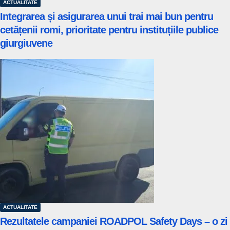
ACTUALITATE
Integrarea și asigurarea unui trai mai bun pentru
cetățenii romi, prioritate pentru instituțiile publice
giurgiuvene
ACTUALITATE
Rezultatele campaniei ROADPOL Safety Days – o zi