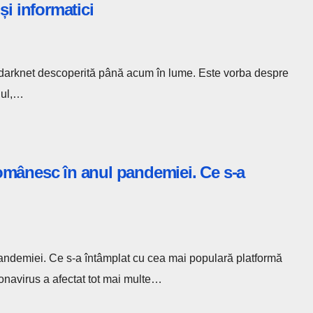
și informatici
 darknet descoperită până acum în lume. Este vorba despre
lul,…
omânesc în anul pandemiei. Ce s-a
ndemiei. Ce s-a întâmplat cu cea mai populară platformă
onavirus a afectat tot mai multe…