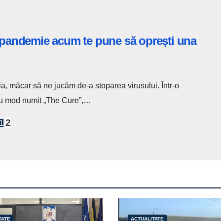
o pandemie acum te pune să oprești una
, măcar să ne jucăm de-a stoparea virusului. Într-o
 nou mod numit „The Cure”,…
2
1
TATE
ACTUALITATE