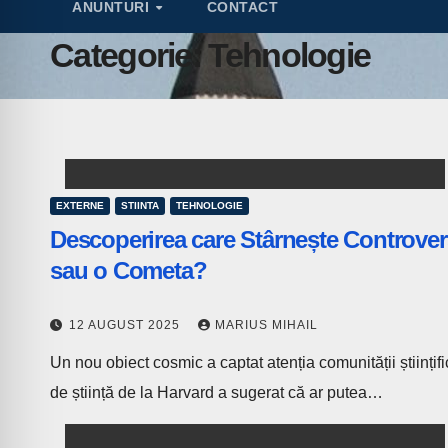
ANUNTURI
CONTACT
Categorie:
Tehnologie
EXTERNE
STIINTA
TEHNOLOGIE
Descoperirea care Stârnește Controvers
sau o Cometa?
12 AUGUST 2025
MARIUS MIHAIL
Un nou obiect cosmic a captat atenția comunității științi
de știință de la Harvard a sugerat că ar putea…