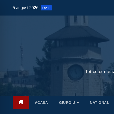
Skip
5 august 2026
14:11
to
content
Tot ce conteaz
ACASĂ
GIURGIU
NATIONAL