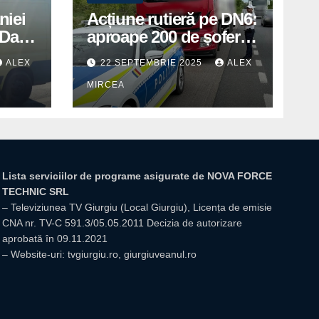
niei
Acțiune rutieră pe DN6:
Days
aproape 200 de șoferi
în
amendați de polițiștii
ALEX
22 SEPTEMBRIE 2025
ALEX
din Mihăilești
MIRCEA
Lista serviciilor de programe asigurate de NOVA FORCE
TECHNIC SRL
– Televiziunea TV Giurgiu (Local Giurgiu), Licența de emisie
CNA nr. TV-C 591.3/05.05.2011 Decizia de autorizare
aprobată în 09.11.2021
– Website-uri: tvgiurgiu.ro, giurgiuveanul.ro