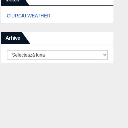
GIURGIU WEATHER
Arhive
Arhive