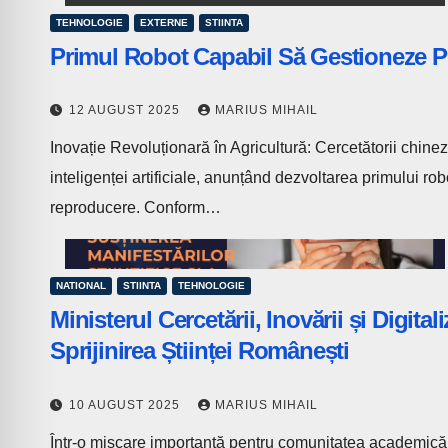
TEHNOLOGIE
EXTERNE
STIINTA
Primul Robot Capabil Să Gestioneze 
12 AUGUST 2025
MARIUS MIHAIL
Inovație Revoluționară în Agricultură: Cercetătorii chine
inteligenței artificiale, anunțând dezvoltarea primului ro
reproducere. Conform…
NATIONAL
STIINTA
TEHNOLOGIE
Ministerul Cercetării, Inovării și Digit
Sprijinirea Științei Românești
10 AUGUST 2025
MARIUS MIHAIL
Într-o mișcare importantă pentru comunitatea academică și 