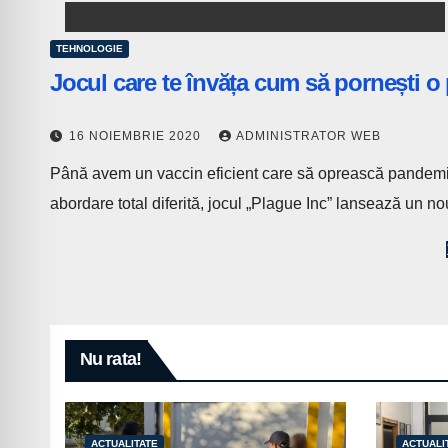
TEHNOLOGIE
Jocul care te învăța cum să pornești 
16 NOIEMBRIE 2020
ADMINISTRATOR WEB
Până avem un vaccin eficient care să oprească pandemia
abordare total diferită, jocul „Plague Inc” lansează un
Paginație
articole
Nu rata!
ACTUALITATE
ACTUALI