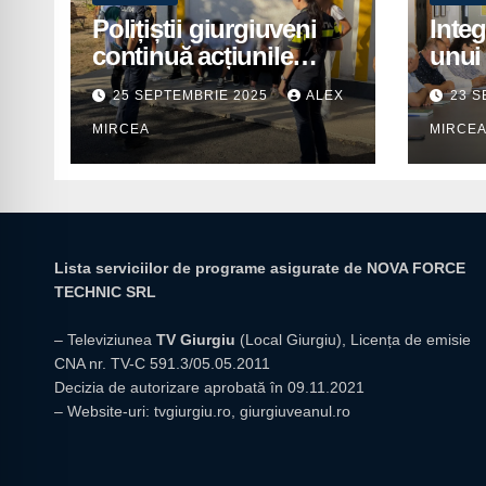
Polițiștii giurgiuveni
Integ
continuă acțiunile
unui 
preventive în școli
pentr
25 SEPTEMBRIE 2025
ALEX
23 S
prior
MIRCEA
MIRCE
insti
giur
Lista serviciilor de programe asigurate de NOVA FORCE
TECHNIC SRL
– Televiziunea
TV Giurgiu
(Local Giurgiu), Licența de emisie
CNA nr. TV-C 591.3/05.05.2011
Decizia de autorizare aprobată în 09.11.2021
– Website-uri:
tvgiurgiu.ro
,
giurgiuveanul.ro