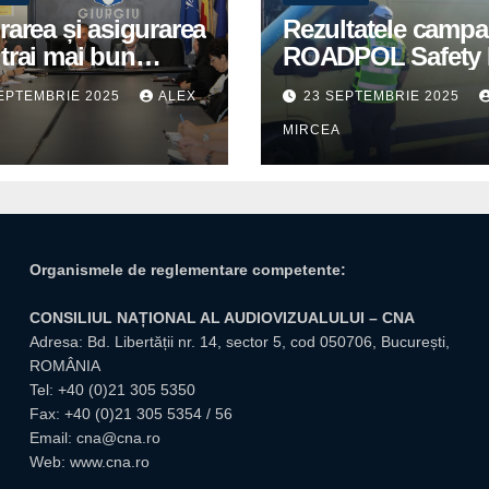
rarea și asigurarea
Rezultatele campa
trai mai bun
ROADPOL Safety 
u cetățenii romi,
– o zi fără decese 
EPTEMBRIE 2025
ALEX
23 SEPTEMBRIE 2025
itate pentru
trafic
A
MIRCEA
tuțiile publice
giuvene
Organismele de reglementare competente:
CONSILIUL NAȚIONAL AL AUDIOVIZUALULUI – CNA
Adresa: Bd. Libertății nr. 14, sector 5, cod 050706, București,
ROMÂNIA
Tel:
+40 (0)21 305 5350
Fax: +40 (0)21 305 5354 / 56
Email:
cna@cna.ro
Web:
www.cna.ro