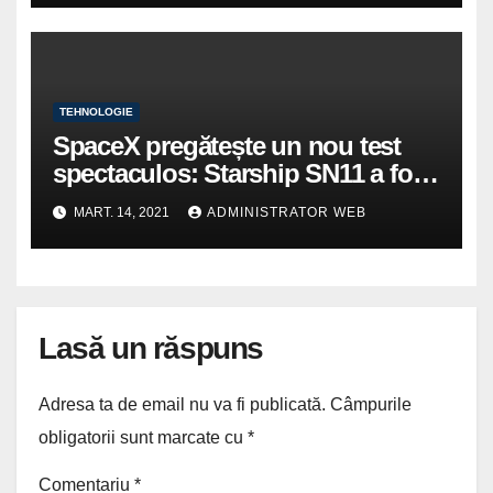
TEHNOLOGIE
SpaceX pregătește un nou test
spectaculos: Starship SN11 a fost
deja asamblată și se îndreaptă din
MART. 14, 2021
ADMINISTRATOR WEB
hangar spre rampa de lansare
(VIDEO)
Lasă un răspuns
Adresa ta de email nu va fi publicată.
Câmpurile
obligatorii sunt marcate cu
*
Comentariu
*