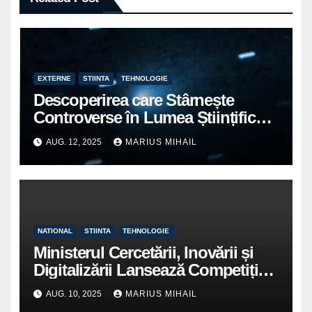
EXTERNE
STIINTA
TEHNOLOGIE
Descoperirea care Stârnește
Controverse în Lumea Științifică:
Un Robot Spațial sau o Cometa?
AUG. 12, 2025
MARIUS MIHAIL
NATIONAL
STIINTA
TEHNOLOGIE
Ministerul Cercetării, Inovării și
Digitalizării Lansează Competiția
2025 pentru Sprijinirea Științei
AUG. 10, 2025
MARIUS MIHAIL
Românești