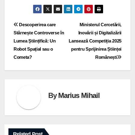
Navigare
Descoperirea care
Ministerul Cercetării,
Stârnește Controverse în
Inovării și Digitalizării
în
Lumea Științifică: Un
Lansează Competiția 2025
articole
Robot Spațial sau o
pentru Sprijinirea Științei
Cometa?
Românești
By
Marius Mihail
Related Post