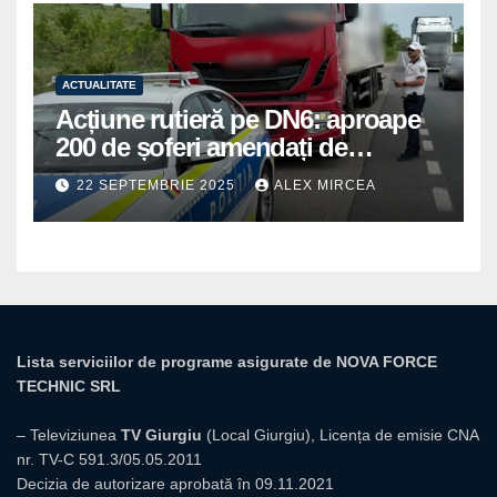
ACTUALITATE
Acțiune rutieră pe DN6: aproape
200 de șoferi amendați de
polițiștii din Mihăilești
22 SEPTEMBRIE 2025
ALEX MIRCEA
Lista serviciilor de programe asigurate de NOVA FORCE
TECHNIC SRL
– Televiziunea
TV Giurgiu
(Local Giurgiu), Licența de emisie CNA
nr. TV-C 591.3/05.05.2011
Decizia de autorizare aprobată în 09.11.2021