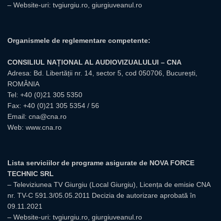
– Website-uri:
tvgiurgiu.ro
,
giurgiuveanul.ro
Organismele de reglementare competente:
CONSILIUL NAȚIONAL AL AUDIOVIZUALULUI – CNA
Adresa: Bd. Libertății nr. 14, sector 5, cod 050706, București,
ROMÂNIA
Tel:
+40 (0)21 305 5350
Fax: +40 (0)21 305 5354 / 56
Email:
cna@cna.ro
Web:
www.cna.ro
Lista serviciilor de programe asigurate de NOVA FORCE
TECHNIC SRL
– Televiziunea TV Giurgiu (Local Giurgiu), Licența de emisie CNA
nr. TV-C 591.3/05.05.2011 Decizia de autorizare aprobată în
09.11.2021
– Website-uri: tvgiurgiu.ro, giurgiuveanul.ro