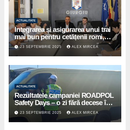
ACTUALITATE
Integrarea și asigurarea unui trai
mai bun pentru cetățenii romi,
prioritate pentru instituțiile
23 SEPTEMBRIE 2025
ALEX MIRCEA
publice giurgiuvene
ACTUALITATE
Rezultatele campaniei ROADPOL
Safety Days – o zi fără decese în
trafic
23 SEPTEMBRIE 2025
ALEX MIRCEA