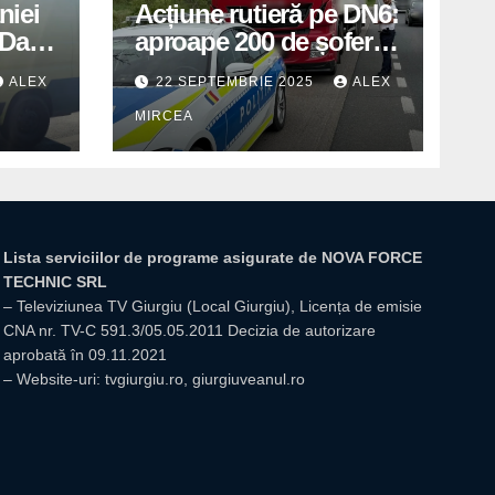
niei
Acțiune rutieră pe DN6:
Days
aproape 200 de șoferi
în
amendați de polițiștii
ALEX
22 SEPTEMBRIE 2025
ALEX
din Mihăilești
MIRCEA
Lista serviciilor de programe asigurate de NOVA FORCE
TECHNIC SRL
– Televiziunea TV Giurgiu (Local Giurgiu), Licența de emisie
CNA nr. TV-C 591.3/05.05.2011 Decizia de autorizare
aprobată în 09.11.2021
– Website-uri: tvgiurgiu.ro, giurgiuveanul.ro