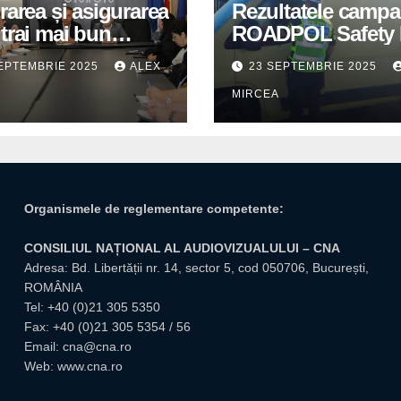
rarea și asigurarea
Rezultatele campa
trai mai bun
ROADPOL Safety 
u cetățenii romi,
– o zi fără decese 
EPTEMBRIE 2025
ALEX
23 SEPTEMBRIE 2025
itate pentru
trafic
A
MIRCEA
tuțiile publice
giuvene
Organismele de reglementare competente:
CONSILIUL NAȚIONAL AL AUDIOVIZUALULUI – CNA
Adresa: Bd. Libertății nr. 14, sector 5, cod 050706, București,
ROMÂNIA
Tel:
+40 (0)21 305 5350
Fax: +40 (0)21 305 5354 / 56
Email:
cna@cna.ro
Web:
www.cna.ro