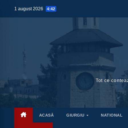
Skip
1 august 2026
4:42
to
content
Tot ce conteaz
ACASĂ
GIURGIU
NATIONAL