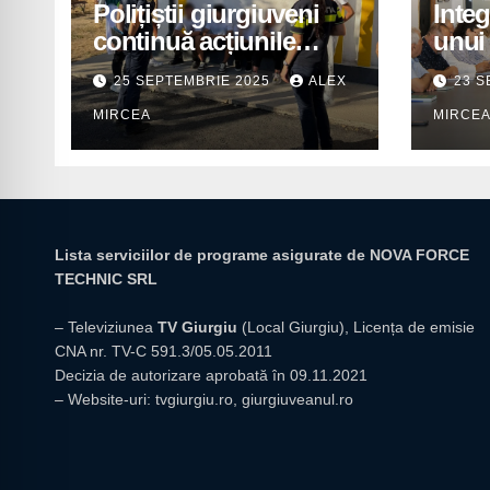
Polițiștii giurgiuveni
Integ
continuă acțiunile
unui 
preventive în școli
pentr
25 SEPTEMBRIE 2025
ALEX
23 S
prior
MIRCEA
MIRCE
insti
giur
Lista serviciilor de programe asigurate de NOVA FORCE
TECHNIC SRL
– Televiziunea
TV Giurgiu
(Local Giurgiu), Licența de emisie
CNA nr. TV-C 591.3/05.05.2011
Decizia de autorizare aprobată în 09.11.2021
– Website-uri:
tvgiurgiu.ro
,
giurgiuveanul.ro