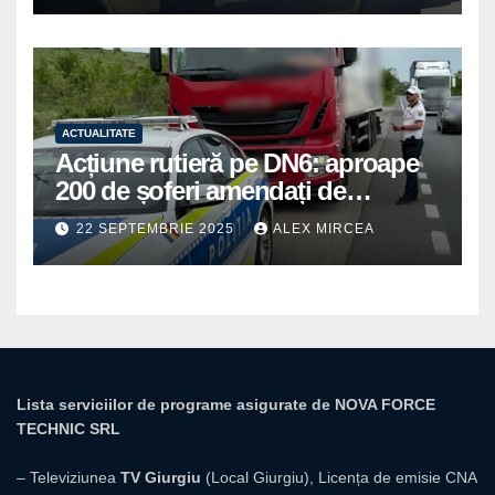
ACTUALITATE
Acțiune rutieră pe DN6: aproape
200 de șoferi amendați de
polițiștii din Mihăilești
22 SEPTEMBRIE 2025
ALEX MIRCEA
Lista serviciilor de programe asigurate de NOVA FORCE
TECHNIC SRL
– Televiziunea
TV Giurgiu
(Local Giurgiu), Licența de emisie CNA