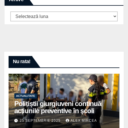
Arhive
Nu rata!
ACTUALITATE
Polițiștii giurgiuveni continuă
acțiunile preventive în școli
25 SEPTEMBRIE 2025
ALEX MIRCEA