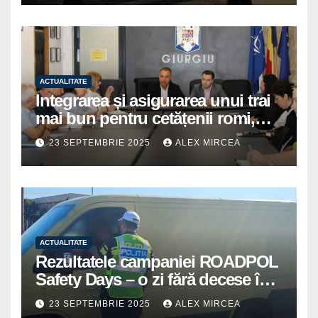
ACTUALITATE
Integrarea și asigurarea unui trai
mai bun pentru cetățenii romi,
prioritate pentru instituțiile
23 SEPTEMBRIE 2025
ALEX MIRCEA
publice giurgiuvene
ACTUALITATE
Rezultatele campaniei ROADPOL
Safety Days – o zi fără decese în
trafic
23 SEPTEMBRIE 2025
ALEX MIRCEA