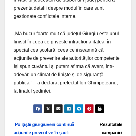
prezenta detalii despre modul în care sunt
gestionate conflictele interne.
„Mă bucur foarte mult că județul Giurgiu este unul
liniștit în ceea ce privește infracționalitatea, în
special cea școlară, ceea ce înseamnă că
acțiunile de prevenire ale autorităților competente
își spun cuvântul și putem afirma că avem, într-
adevăr, un climat de liniște și de siguranță
publică.” – a declarat prefectul Ion Ghimpețeanu,
la finalul ședinței.
Navigare
Polițiștii giurgiuveni continuă
Rezultatele
acțiunile preventive în școli
campaniei