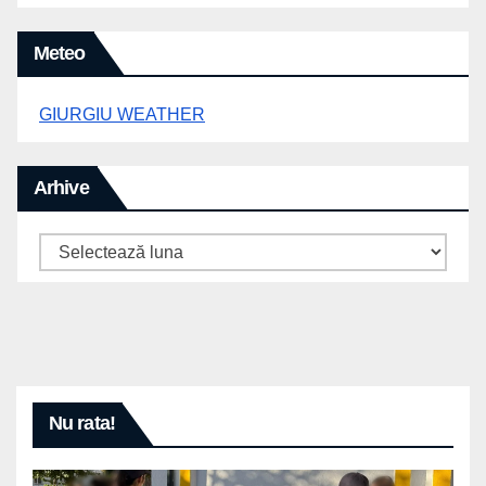
Meteo
GIURGIU WEATHER
Arhive
Arhive
Nu rata!