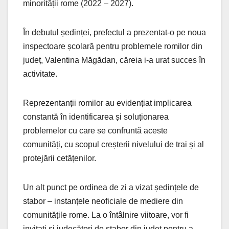
minorității rome (2022 – 2027).
În debutul ședinței, prefectul a prezentat-o pe noua
inspectoare școlară pentru problemele romilor din
județ, Valentina Măgădan, căreia i-a urat succes în
activitate.
Reprezentanții romilor au evidențiat implicarea
constantă în identificarea și soluționarea
problemelor cu care se confruntă aceste
comunități, cu scopul creșterii nivelului de trai și al
protejării cetățenilor.
Un alt punct pe ordinea de zi a vizat ședințele de
stabor – instanțele neoficiale de mediere din
comunitățile rome. La o întâlnire viitoare, vor fi
invitați și judecători de stabor din județ pentru a