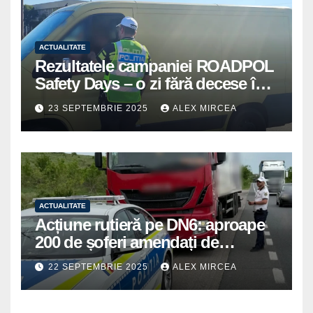
ACTUALITATE
Rezultatele campaniei ROADPOL
Safety Days – o zi fără decese în
trafic
23 SEPTEMBRIE 2025
ALEX MIRCEA
ACTUALITATE
Acțiune rutieră pe DN6: aproape
200 de șoferi amendați de
polițiștii din Mihăilești
22 SEPTEMBRIE 2025
ALEX MIRCEA