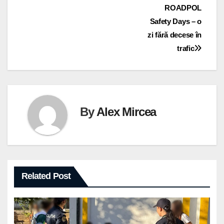
în
ROADPOL
articole
Safety Days – o
zi fără decese în
trafic
By
Alex Mircea
Related Post