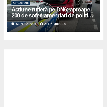
ACTUALITATE
Acțiune rutieră pe DN6: aproape
200 de șoferi amendați de polițiștii
din Mihăilești
SEPT. 22, 2025
ALEX MIRCEA