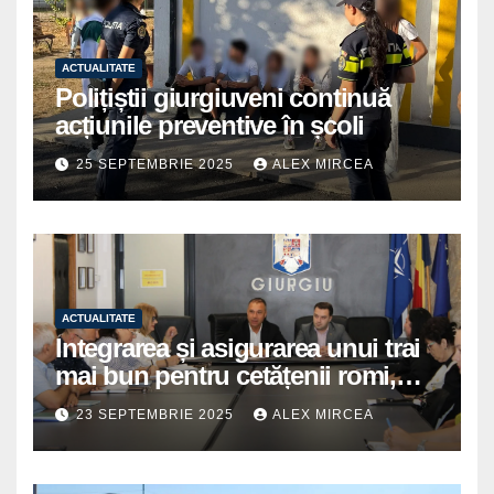
ACTUALITATE
Polițiștii giurgiuveni continuă
acțiunile preventive în școli
25 SEPTEMBRIE 2025
ALEX MIRCEA
ACTUALITATE
Integrarea și asigurarea unui trai
mai bun pentru cetățenii romi,
prioritate pentru instituțiile
23 SEPTEMBRIE 2025
ALEX MIRCEA
publice giurgiuvene