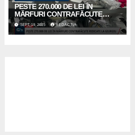
PESTE 270.000 DE LEI ÎN
MĂRFURI CONTRAFĂCUTE
RIDICATE LA GIURGIU
SEPT. 19, 2025
REDACTIA