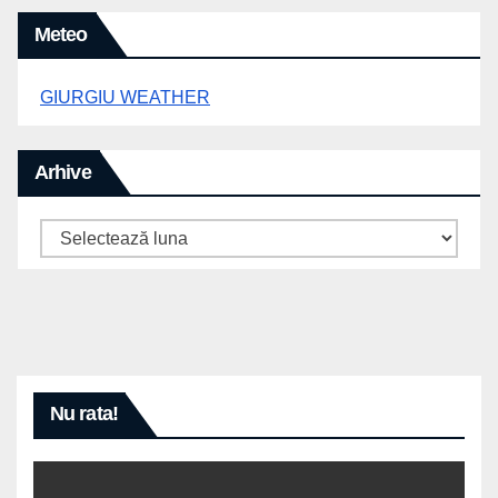
Meteo
GIURGIU WEATHER
Arhive
Arhive
Nu rata!