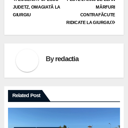
Navigare
JUDETZ, OMAGIATĂ LA
MĂRFURI
în
GIURGIU
CONTRAFĂCUTE
articole
RIDICATE LA GIURGIU
By
redactia
Related Post