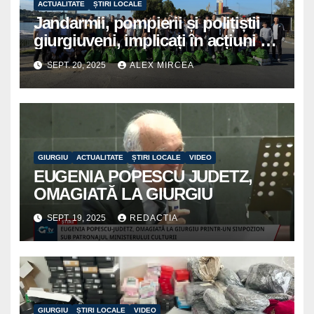
ACTUALITATE
ȘTIRI LOCALE
Jandarmii, pompierii și polițiștii
giurgiuveni, implicați în acțiuni de
voluntariat pentru un oraș mai
SEPT. 20, 2025
ALEX MIRCEA
curat
GIURGIU
ACTUALITATE
ȘTIRI LOCALE
VIDEO
EUGENIA POPESCU JUDETZ,
OMAGIATĂ LA GIURGIU
SEPT. 19, 2025
REDACTIA
GIURGIU
ȘTIRI LOCALE
VIDEO