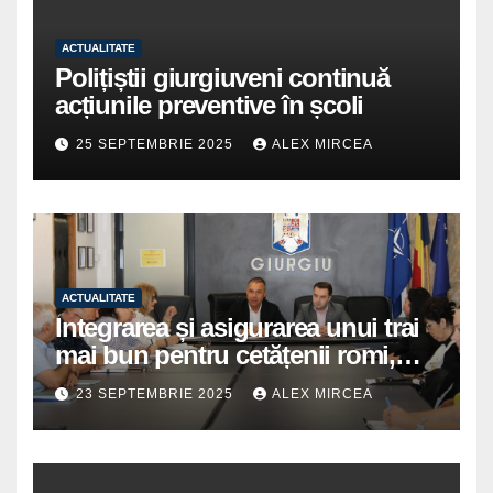
ACTUALITATE
Polițiștii giurgiuveni continuă
acțiunile preventive în școli
25 SEPTEMBRIE 2025
ALEX MIRCEA
ACTUALITATE
Integrarea și asigurarea unui trai
mai bun pentru cetățenii romi,
prioritate pentru instituțiile
23 SEPTEMBRIE 2025
ALEX MIRCEA
publice giurgiuvene