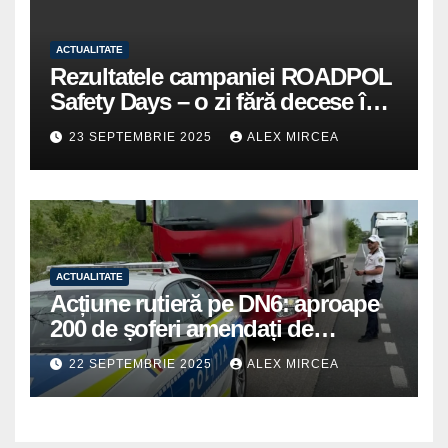
ACTUALITATE
Rezultatele campaniei ROADPOL
Safety Days – o zi fără decese în
trafic
23 SEPTEMBRIE 2025
ALEX MIRCEA
ACTUALITATE
Acțiune rutieră pe DN6: aproape
200 de șoferi amendați de
polițiștii din Mihăilești
22 SEPTEMBRIE 2025
ALEX MIRCEA