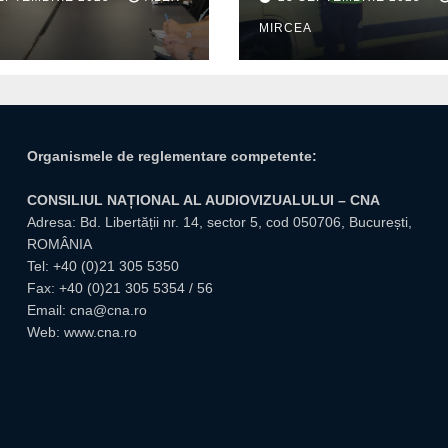
itate pentru
trafic
A
MIRCEA
tuțiile publice
giuvene
Organismele de reglementare competente:
CONSILIUL NAȚIONAL AL AUDIOVIZUALULUI – CNA
Adresa: Bd. Libertății nr. 14, sector 5, cod 050706, București,
ROMÂNIA
Tel:
+40 (0)21 305 5350
Fax: +40 (0)21 305 5354 / 56
Email:
cna@cna.ro
Web:
www.cna.ro