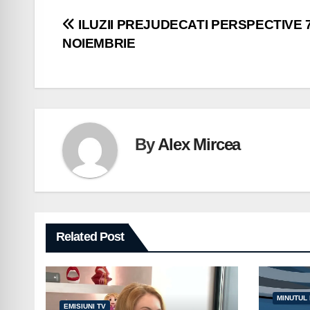
Navigare
ILUZII PREJUDECATI PERSPECTIVE 
NOIEMBRIE
în
articole
By
Alex Mircea
Related Post
MINUTUL
EMISIUNI TV