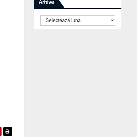
Arhive
Arhive