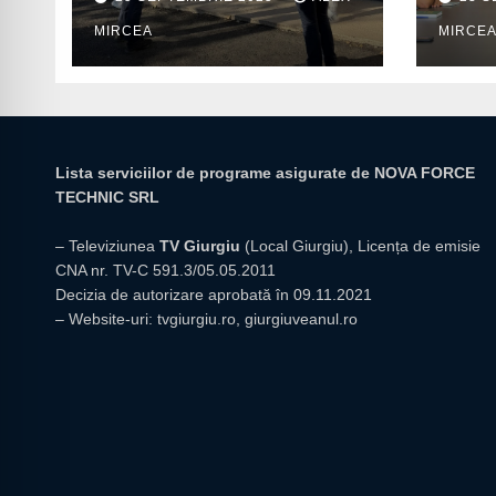
prior
MIRCEA
MIRCE
insti
giur
Lista serviciilor de programe asigurate de NOVA FORCE
TECHNIC SRL
– Televiziunea
TV Giurgiu
(Local Giurgiu), Licența de emisie
CNA nr. TV-C 591.3/05.05.2011
Decizia de autorizare aprobată în 09.11.2021
– Website-uri:
tvgiurgiu.ro
,
giurgiuveanul.ro