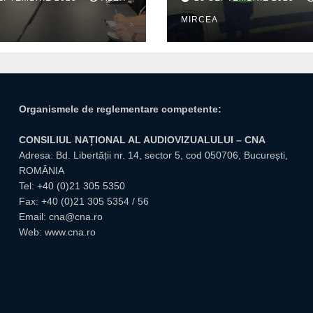
itate pentru
trafic
A
MIRCEA
tuțiile publice
giuvene
Organismele de reglementare competente:
CONSILIUL NAȚIONAL AL AUDIOVIZUALULUI – CNA
Adresa: Bd. Libertății nr. 14, sector 5, cod 050706, București,
ROMÂNIA
Tel:
+40 (0)21 305 5350
Fax: +40 (0)21 305 5354 / 56
Email:
cna@cna.ro
Web:
www.cna.ro