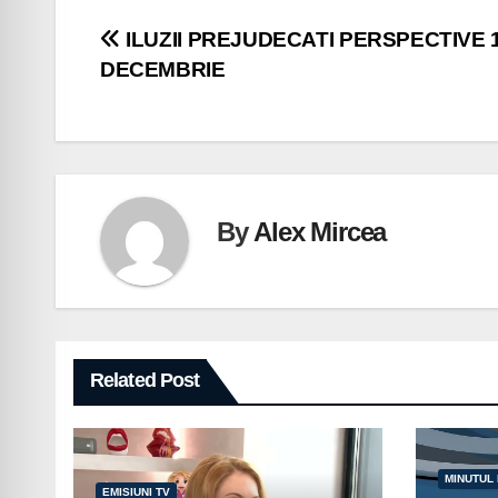
Navigare
ILUZII PREJUDECATI PERSPECTIVE 
DECEMBRIE
în
articole
By
Alex Mircea
Related Post
MINUTUL
EMISIUNI TV