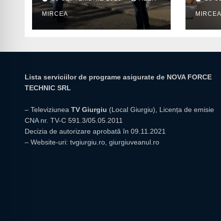
prior
MIRCEA
MIRCE
insti
giur
Lista serviciilor de programe asigurate de NOVA FORCE
TECHNIC SRL
– Televiziunea
TV Giurgiu
(Local Giurgiu), Licența de emisie
CNA nr. TV-C 591.3/05.05.2011
Decizia de autorizare aprobată în 09.11.2021
– Website-uri:
tvgiurgiu.ro
,
giurgiuveanul.ro