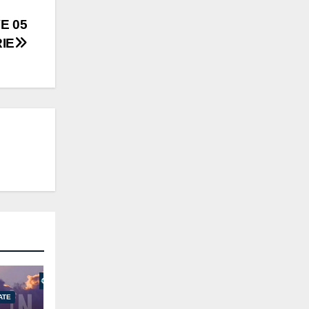
E 05
IE
ATE