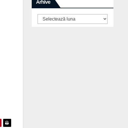
Arhive
Arhive