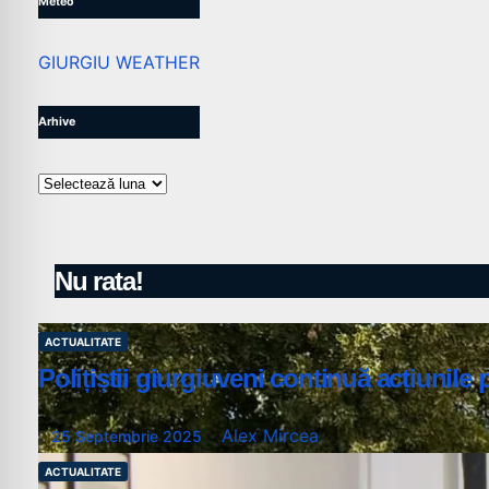
Meteo
GIURGIU WEATHER
Arhive
Arhive
Nu rata!
ACTUALITATE
Polițiștii giurgiuveni continuă acțiunile 
Alex Mircea
25 Septembrie 2025
ACTUALITATE