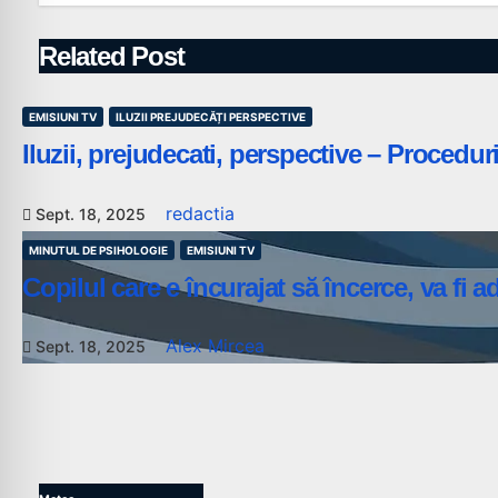
Related Post
EMISIUNI TV
ILUZII PREJUDECĂȚI PERSPECTIVE
Iluzii, prejudecati, perspective – Procedu
redactia
Sept. 18, 2025
MINUTUL DE PSIHOLOGIE
EMISIUNI TV
Copilul care e încurajat să încerce, va fi 
Alex Mircea
Sept. 18, 2025