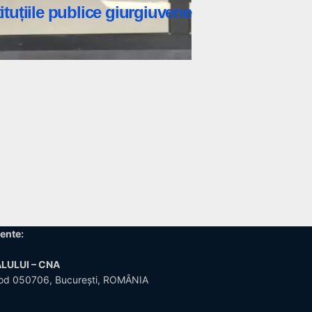
tituțiile publice giurgiuvene
ente:
LULUI – CNA
5, cod 050706, București, ROMÂNIA