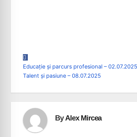
Educație și parcurs profesional – 02.07.202
Navigare
Talent și pasiune – 08.07.2025
în
articole
By
Alex Mircea