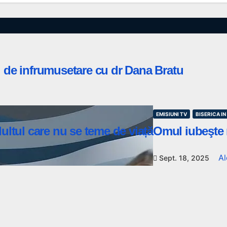
ri de infrumusetare cu dr Dana Bratu
EMISIUNI TV
BISERICA I
adultul care nu se teme de viață
Omul iubeşte 
Al
Sept. 18, 2025