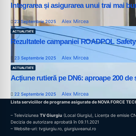
Integrarea și asigurarea unui trai mai bun
Alex Mircea
23 Septembrie 2025
ACTUALITATE
Rezultatele campaniei ROADPOL Safety Da
Alex Mircea
23 Septembrie 2025
ACTUALITATE
Acțiune rutieră pe DN6: aproape 200 de șo
Alex Mircea
22 Septembrie 2025
Lista serviciilor de programe asigurate de NOVA FORCE TE
– Televiziunea
TV Giurgiu
(Local Giurgiu), Licența de emisie 
Decizia de autorizare aprobată în 09.11.2021
– Website-uri:
tvgiurgiu.ro
,
giurgiuveanul.ro