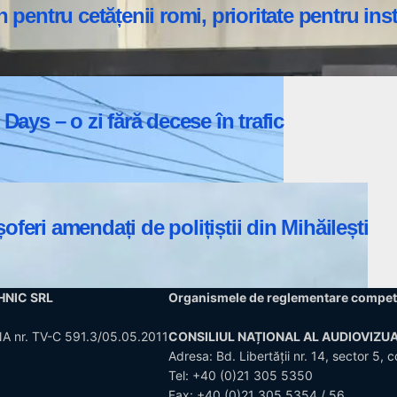
 pentru cetățenii romi, prioritate pentru ins
ys – o zi fără decese în trafic
feri amendați de polițiștii din Mihăilești
CHNIC SRL
Organismele de reglementare compet
CNA nr. TV-C 591.3/05.05.2011
CONSILIUL NAȚIONAL AL AUDIOVIZUA
Adresa: Bd. Libertății nr. 14, sector 
Tel:
+40 (0)21 305 5350
Fax: +40 (0)21 305 5354 / 56