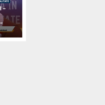
ALITATE
l –
ex