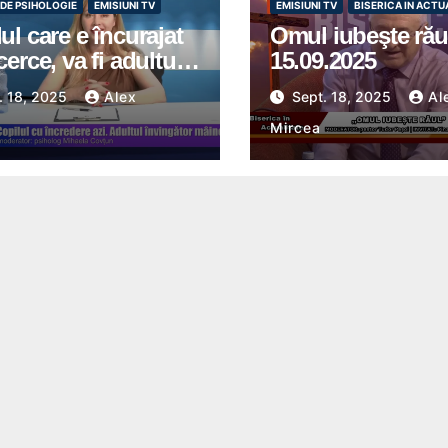
 DE PSIHOLOGIE
EMISIUNI TV
EMISIUNI TV
BISERICA IN ACTU
ul care e încurajat
Omul iubeşte rău
cerce, va fi adultul
15.09.2025
nu se teme de viață
. 18, 2025
Alex
Sept. 18, 2025
Al
Mircea