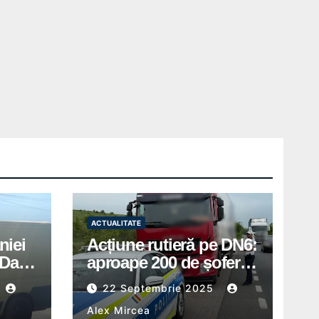
ACTUALITATE
niei
Acțiune rutieră pe DN6:
Days
aproape 200 de șoferi
în
amendați de polițiștii
22 Septembrie 2025
din Mihăilești
Alex Mircea