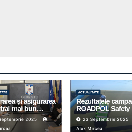
TATE
ACTUALITATE
rarea și asigurarea
Rezultatele campa
trai mai bun
ROADPOL Safety 
u cetățenii romi,
– o zi fără decese 
Septembrie 2025
23 Septembrie 2025
itate pentru
trafic
ircea
Alex Mircea
tuțiile publice