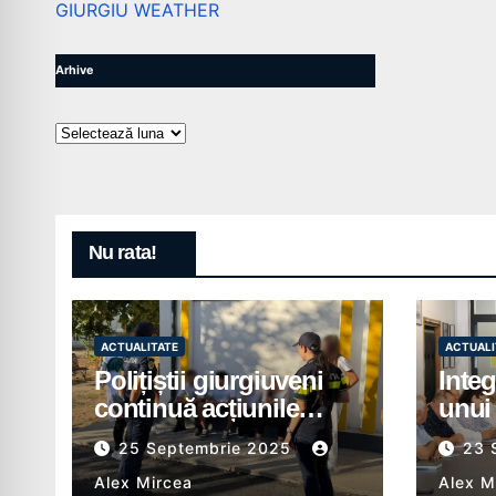
GIURGIU WEATHER
Arhive
Arhive
Nu rata!
ACTUALITATE
ACTUALI
Polițiștii giurgiuveni
Integ
continuă acțiunile
unui 
preventive în școli
pentr
25 Septembrie 2025
23 
prior
Alex Mircea
Alex M
insti