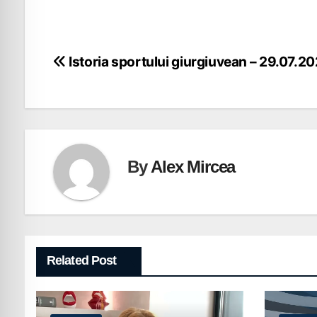
Navigare
Istoria sportului giurgiuvean – 29.07.2
în
articole
By
Alex Mircea
Related Post