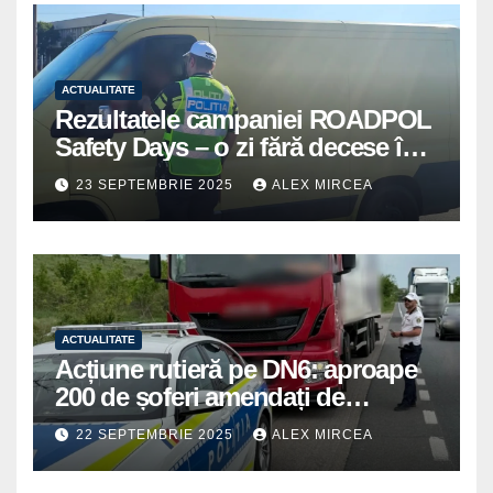
ACTUALITATE
Rezultatele campaniei ROADPOL
Safety Days – o zi fără decese în
trafic
23 SEPTEMBRIE 2025
ALEX MIRCEA
ACTUALITATE
Acțiune rutieră pe DN6: aproape
200 de șoferi amendați de
polițiștii din Mihăilești
22 SEPTEMBRIE 2025
ALEX MIRCEA