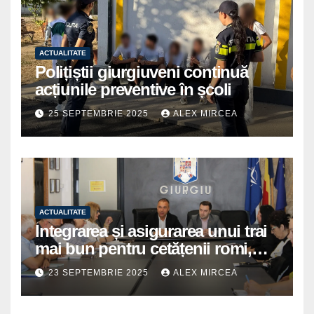
ACTUALITATE
Polițiștii giurgiuveni continuă
acțiunile preventive în școli
25 SEPTEMBRIE 2025
ALEX MIRCEA
ACTUALITATE
Integrarea și asigurarea unui trai
mai bun pentru cetățenii romi,
prioritate pentru instituțiile
23 SEPTEMBRIE 2025
ALEX MIRCEA
publice giurgiuvene