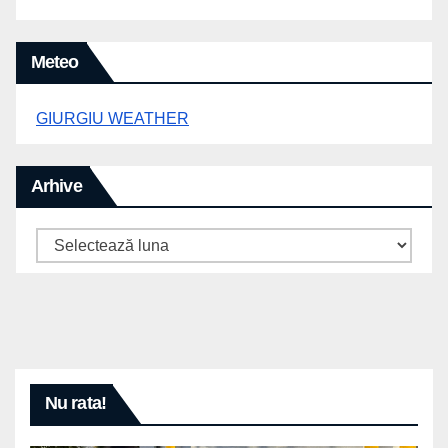
Meteo
GIURGIU WEATHER
Arhive
Arhive
Nu rata!