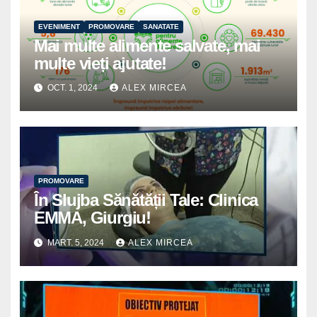
EVENIMENT
PROMOVARE
SANATATE
Mai multe alimente salvate, mai
multe vieți ajutate!
OCT. 1, 2024
ALEX MIRCEA
PROMOVARE
În Slujba Sănătății Tale: Clinica
EMMA, Giurgiu!
MART. 5, 2024
ALEX MIRCEA