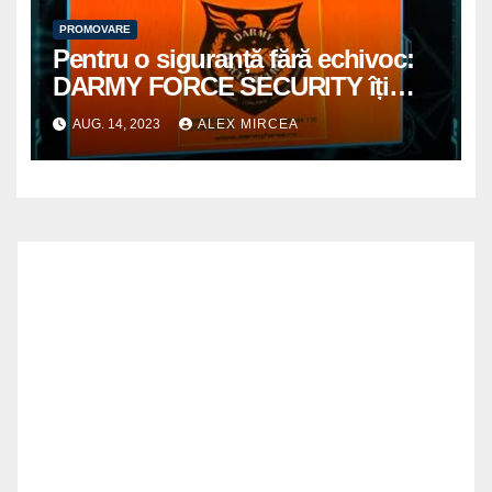
PROMOVARE
Pentru o siguranță fără echivoc:
DARMY FORCE SECURITY îți
acoperă spatele!
AUG. 14, 2023
ALEX MIRCEA