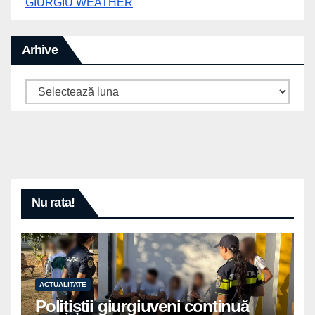
GIURGIU WEATHER
Arhive
Arhive
Nu rata!
ACTUALITATE
Polițiștii giurgiuveni continuă