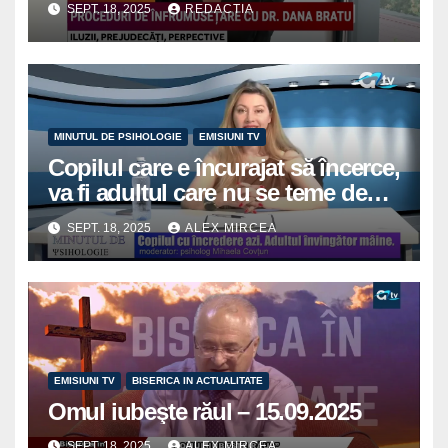
SEPT. 18, 2025
REDACTIA
MINUTUL DE PSIHOLOGIE
EMISIUNI TV
Copilul care e încurajat să încerce,
va fi adultul care nu se teme de
viață
SEPT. 18, 2025
ALEX MIRCEA
EMISIUNI TV
BISERICA IN ACTUALITATE
Omul iubeşte răul – 15.09.2025
SEPT. 18, 2025
ALEX MIRCEA