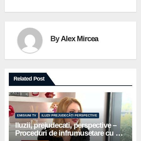
By
Alex Mircea
Related Post
EMISIUNI TV
ILUZII PREJUDECĂȚI PERSPECTIVE
Iluzii, prejudecati, perspective –
Proceduri de infrumusetare cu dr
Dana Bratu