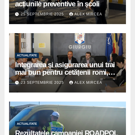
acțiunile preventive în școli
25 SEPTEMBRIE 2025
ALEX MIRCEA
ACTUALITATE
Integrarea și asigurarea unui trai
mai bun pentru cetățenii romi,
prioritate pentru instituțiile
23 SEPTEMBRIE 2025
ALEX MIRCEA
publice giurgiuvene
ACTUALITATE
Rezultatele campaniei ROADPOL