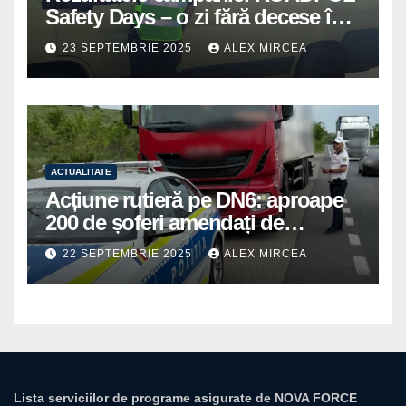
Safety Days – o zi fără decese în
trafic
23 SEPTEMBRIE 2025
ALEX MIRCEA
ACTUALITATE
Acțiune rutieră pe DN6: aproape
200 de șoferi amendați de
polițiștii din Mihăilești
22 SEPTEMBRIE 2025
ALEX MIRCEA
Lista serviciilor de programe asigurate de NOVA FORCE