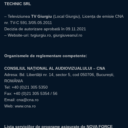
TECHNIC SRL
– Televiziunea
TV Giurgiu
(Local Giurgiu), Licența de emisie CNA
nr. TV-C 591.3/05.05.2011
Decizia de autorizare aprobată în 09.11.2021
– Website-uri:
tvgiurgiu.ro
,
giurgiuveanul.ro
Organismele de reglementare competente:
CONSILIUL NAȚIONAL AL AUDIOVIZUALULUI – CNA
Adresa: Bd. Libertății nr. 14, sector 5, cod 050706, București,
ROMÂNIA
Tel:
+40 (0)21 305 5350
Fax: +40 (0)21 305 5354 / 56
Email:
cna@cna.ro
Web:
www.cna.ro
Lista serviciilor de programe asigurate de NOVA FORCE