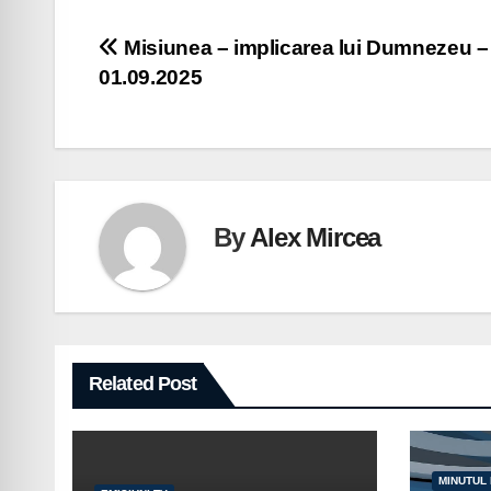
Navigare
Misiunea – implicarea lui Dumnezeu –
01.09.2025
în
articole
By
Alex Mircea
Related Post
MINUTUL