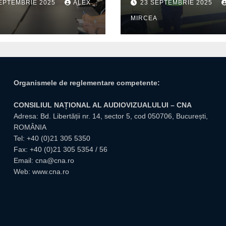
EPTEMBRIE 2025
ALEX
23 SEPTEMBRIE 2025
itate pentru
trafic
A
MIRCEA
tuțiile publice
giuvene
Organismele de reglementare competente:
CONSILIUL NAȚIONAL AL AUDIOVIZUALULUI – CNA
Adresa: Bd. Libertății nr. 14, sector 5, cod 050706, București,
ROMÂNIA
Tel:
+40 (0)21 305 5350
Fax: +40 (0)21 305 5354 / 56
Email:
cna@cna.ro
Web:
www.cna.ro