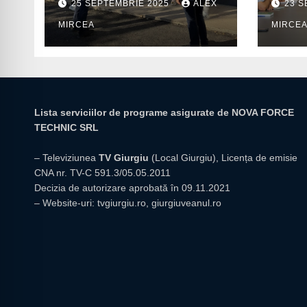
25 SEPTEMBRIE 2025
ALEX
23 S
prior
MIRCEA
MIRCE
insti
giur
Lista serviciilor de programe asigurate de NOVA FORCE
TECHNIC SRL
– Televiziunea
TV Giurgiu
(Local Giurgiu), Licența de emisie
CNA nr. TV-C 591.3/05.05.2011
Decizia de autorizare aprobată în 09.11.2021
– Website-uri:
tvgiurgiu.ro
,
giurgiuveanul.ro