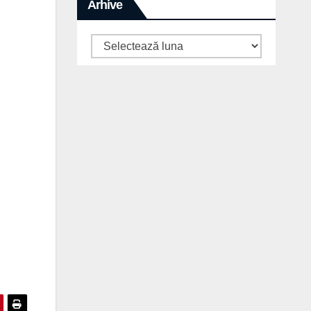
Arhive
Arhive