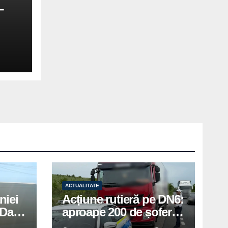
–
ACTUALITATE
niei
Acțiune rutieră pe DN6:
Days
aproape 200 de șoferi
în
amendați de polițiștii