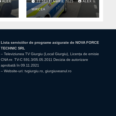
ALEX
22 SEPTEMBRIE 2025
ALEX
din Mihăilești
MIRCEA
Lista serviciilor de programe asigurate de NOVA FORCE
TECHNIC SRL
– Televiziunea TV Giurgiu (Local Giurgiu), Licența de emisie
CNA nr. TV-C 591.3/05.05.2011 Decizia de autorizare
aprobată în 09.11.2021
– Website-uri: tvgiurgiu.ro, giurgiuveanul.ro