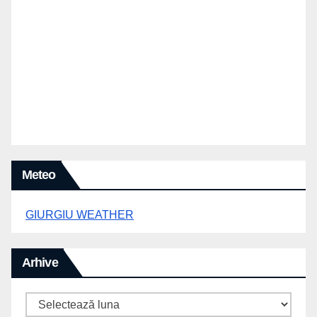
Meteo
GIURGIU WEATHER
Arhive
Arhive