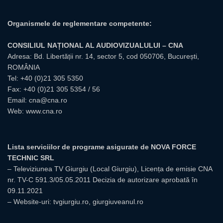
Organismele de reglementare competente:
CONSILIUL NAȚIONAL AL AUDIOVIZUALULUI – CNA
Adresa: Bd. Libertății nr. 14, sector 5, cod 050706, București,
ROMÂNIA
Tel:
+40 (0)21 305 5350
Fax: +40 (0)21 305 5354 / 56
Email:
cna@cna.ro
Web:
www.cna.ro
Lista serviciilor de programe asigurate de NOVA FORCE
TECHNIC SRL
– Televiziunea TV Giurgiu (Local Giurgiu), Licența de emisie CNA
nr. TV-C 591.3/05.05.2011 Decizia de autorizare aprobată în
09.11.2021
– Website-uri: tvgiurgiu.ro, giurgiuveanul.ro