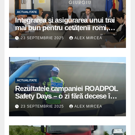
ACTUALITATE
Integrarea și asigurarea unui trai
mai bun pentru cetățenii romi,
prioritate pentru instituțiile
23 SEPTEMBRIE 2025
ALEX MIRCEA
publice giurgiuvene
ACTUALITATE
Rezultatele campaniei ROADPOL
Safety Days – o zi fără decese în
trafic
23 SEPTEMBRIE 2025
ALEX MIRCEA