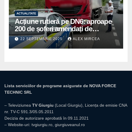
ACTUALITATE
Acțiune rutieră pe DN6: aproape
200 de șoferi amendați de
polițiștii din Mihăilești
22 SEPTEMBRIE 2025
ALEX MIRCEA
Lista serviciilor de programe asigurate de NOVA FORCE
TECHNIC SRL
– Televiziunea
TV Giurgiu
(Local Giurgiu), Licența de emisie CNA
nr. TV-C 591.3/05.05.2011
Decizia de autorizare aprobată în 09.11.2021
– Website-uri:
tvgiurgiu.ro
,
giurgiuveanul.ro