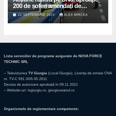
200 de șoferi amendați de
polițiștii din Mihăilești
22 SEPTEMBRIE 2025
ALEX MIRCEA
Lista serviciilor de programe asigurate de NOVA FORCE
TECHNIC SRL
– Televiziunea
TV Giurgiu
(Local Giurgiu), Licența de emisie CNA
nr. TV-C 591.3/05.05.2011
Decizia de autorizare aprobată în 09.11.2021
– Website-uri:
tvgiurgiu.ro
,
giurgiuveanul.ro
Organismele de reglementare competente: