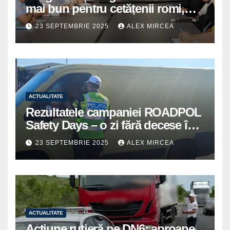
mai bun pentru cetățenii romi,
prioritate pentru instituțiile
23 SEPTEMBRIE 2025
ALEX MIRCEA
publice giurgiuvene
ACTUALITATE
Rezultatele campaniei ROADPOL
Safety Days – o zi fără decese în
trafic
23 SEPTEMBRIE 2025
ALEX MIRCEA
ACTUALITATE
Acțiune rutieră pe DN6: aproape