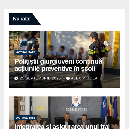
Nu rata!
ACTUALITATE
Polițiștii giurgiuveni continuă
acțiunile preventive în școli
25 SEPTEMBRIE 2025
ALEX MIRCEA
ACTUALITATE
Integrarea și asigurarea unui trai