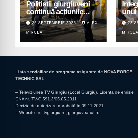
Polițiștii giurgiuveni
Integ
continuă acțiunile
unui 
preventive în școli
pentr
25 SEPTEMBRIE 2025
ALEX
23 S
prior
MIRCEA
MIRCE
insti
giur
Lista serviciilor de programe asigurate de NOVA FORCE
TECHNIC SRL
– Televiziunea
TV Giurgiu
(Local Giurgiu), Licența de emisie
CNA nr. TV-C 591.3/05.05.2011
Decizia de autorizare aprobată în 09.11.2021
– Website-uri:
tvgiurgiu.ro
,
giurgiuveanul.ro