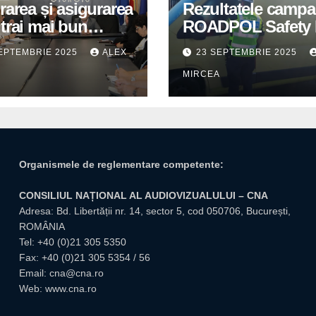
rarea și asigurarea
Rezultatele campa
trai mai bun
ROADPOL Safety 
u cetățenii romi,
– o zi fără decese 
EPTEMBRIE 2025
ALEX
23 SEPTEMBRIE 2025
itate pentru
trafic
A
MIRCEA
tuțiile publice
giuvene
Organismele de reglementare competente:
CONSILIUL NAȚIONAL AL AUDIOVIZUALULUI – CNA
Adresa: Bd. Libertății nr. 14, sector 5, cod 050706, București,
ROMÂNIA
Tel:
+40 (0)21 305 5350
Fax: +40 (0)21 305 5354 / 56
Email:
cna@cna.ro
Web:
www.cna.ro