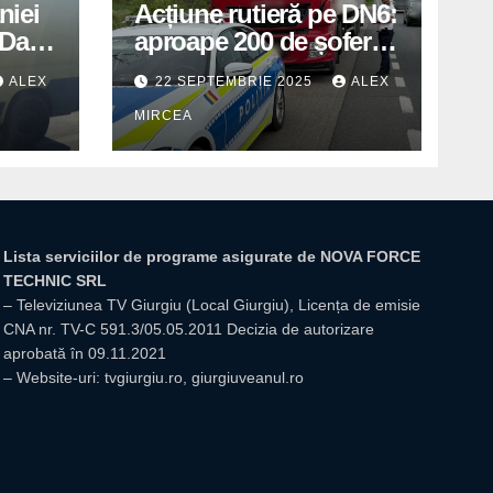
niei
Acțiune rutieră pe DN6:
Days
aproape 200 de șoferi
în
amendați de polițiștii
ALEX
22 SEPTEMBRIE 2025
ALEX
din Mihăilești
MIRCEA
Lista serviciilor de programe asigurate de NOVA FORCE
TECHNIC SRL
– Televiziunea TV Giurgiu (Local Giurgiu), Licența de emisie
CNA nr. TV-C 591.3/05.05.2011 Decizia de autorizare
aprobată în 09.11.2021
– Website-uri: tvgiurgiu.ro, giurgiuveanul.ro