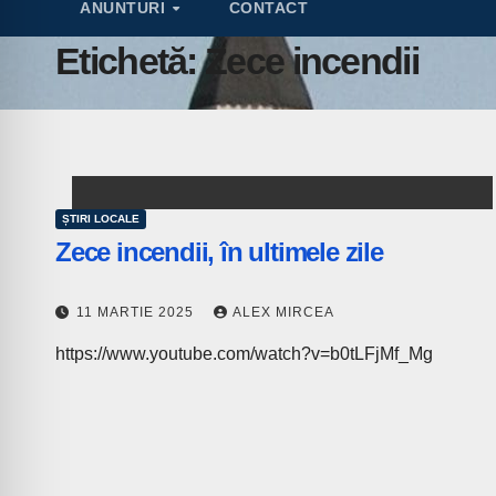
ANUNTURI
CONTACT
Etichetă:
Zece incendii
ȘTIRI LOCALE
Zece incendii, în ultimele zile
11 MARTIE 2025
ALEX MIRCEA
https://www.youtube.com/watch?v=b0tLFjMf_Mg