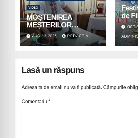
Festi
VIDEO
de Fi
MOȘTENIREA
Tiner
MEȘTERILOR
OCT. 
POPULARI, ADUSĂ
AUG. 13, 2025
REDACTIA
ADMINI
LA GIURGIU
Lasă un răspuns
Adresa ta de email nu va fi publicată.
Câmpurile oblig
Comentariu
*