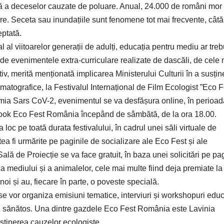
 a deceselor cauzate de poluare. Anual, 24.000 de români mor
re. Seceta sau inundațiile sunt fenomene tot mai frecvente, câtă
eptată.
l viitoarelor generații de adulți, educația pentru mediu ar treb
de evenimentele extra-curriculare realizate de dascăli, de cele 
tiv, merită menționată implicarea Ministerului Culturii în a susțin
matografice, la Festivalul Internațional de Film Ecologist ”Eco F
mia Sars CoV-2, evenimentul se va desfășura online, în perioad
book Eco Fest România începând de sâmbătă, de la ora 18.00.
 loc pe toată durata festivalului, în cadrul unei săli virtuale de
ea fi urmărite pe paginile de socializare ale Eco Fest și ale
lă de Proiecție se va face gratuit, în baza unei solicitări pe pa
ia mediului și a animalelor, cele mai multe fiind deja premiate la
noi și au, fiecare în parte, o poveste specială.
 se vor organiza emisiuni tematice, interviuri și workshopuri edu
u sănătos. Una dintre gazdele Eco Fest România este Lavinia
usținerea cauzelor ecologiste.