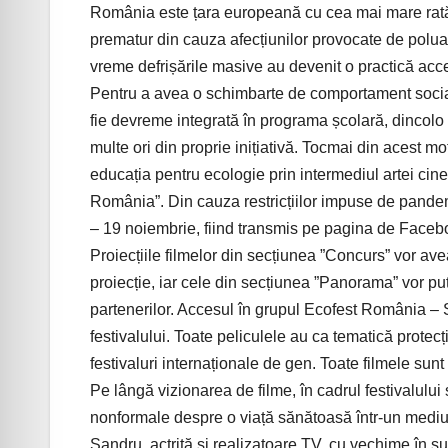
România este țara europeană cu cea mai mare rată
prematur din cauza afecțiunilor provocate de polua
vreme defrișările masive au devenit o practică acc
Pentru a avea o schimbarte de comportament social a
fie devreme integrată în programa școlară, dincolo 
multe ori din proprie inițiativă. Tocmai din acest mo
educația pentru ecologie prin intermediul artei cine
România”. Din cauza restricțiilor impuse de pande
– 19 noiembrie, fiind transmis pe pagina de Face
Proiecțiile filmelor din secțiunea ”Concurs” vor avea
proiecție, iar cele din secțiunea ”Panorama” vor put
partenerilor. Accesul în grupul Ecofest România – Sa
festivalului. Toate peliculele au ca tematică protecț
festivaluri internaționale de gen. Toate filmele sunt 
Pe lângă vizionarea de filme, în cadrul festivalului
nonformale despre o viață sănătoasă într-un medi
Șandru, actriță și realizatoare TV, cu vechime în s