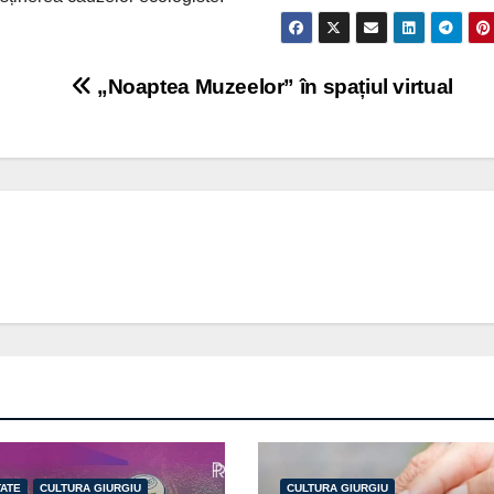
„Noaptea Muzeelor” în spațiul virtual
TATE
CULTURA GIURGIU
CULTURA GIURGIU