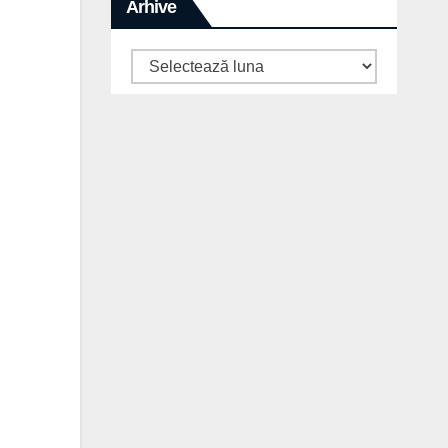
Arhive
Arhive