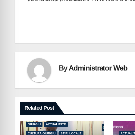
Navigare
în
articole
By
Administrator Web
Related Post
GIURGIU
ACTUALITATE
CULTURA GIURGIU
ȘTIRI LOCALE
ACTUALI