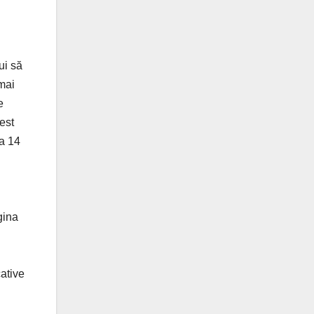
ui să
mai
e
est
a 14
gina
cative