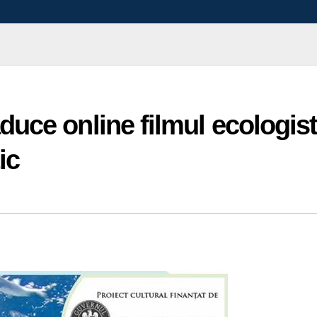
uce online filmul ecologis
ic