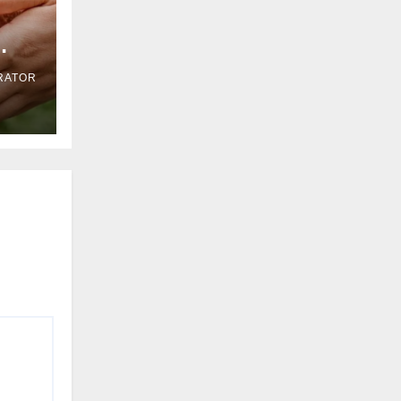
RATOR
i