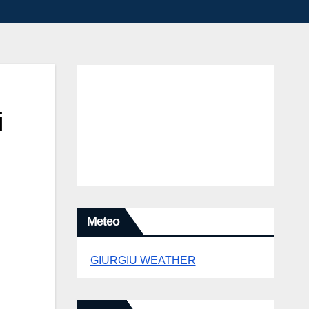
i
Meteo
GIURGIU WEATHER