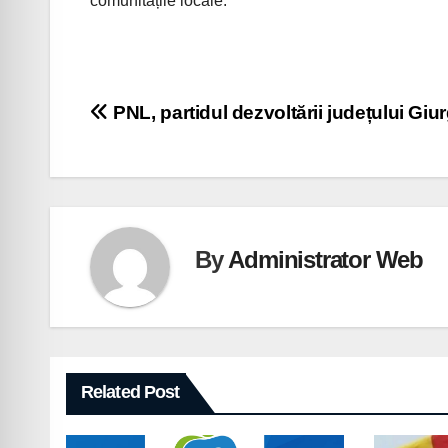
comunitățile locale.”
Navigare
PNL, partidul dezvoltării județului Giu
în
articole
By
Administrator Web
Related Post