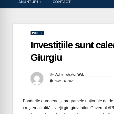
ANUNTURI
CONTACT
POLITIC
Investițiile sunt cal
Giurgiu
By
Administrator Web
NOV. 16, 2020
Fondurile europene și programele naționale de dezv
creșterea calității vieții giurgiuvenilor. Guvernul 