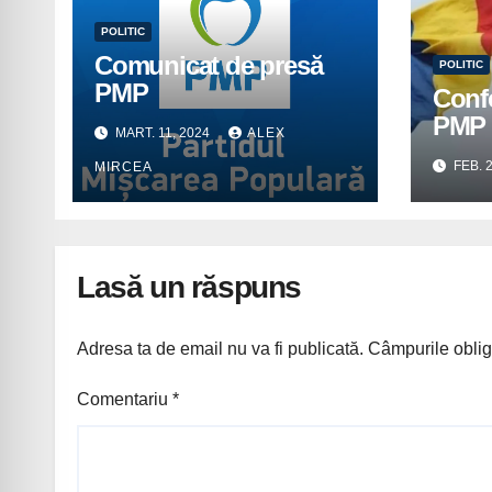
POLITIC
Comunicat de presă
POLITIC
PMP
Confe
PMP 
MART. 11, 2024
ALEX
FEB. 
MIRCEA
Lasă un răspuns
Adresa ta de email nu va fi publicată.
Câmpurile oblig
Comentariu
*