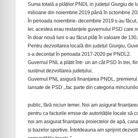
Suma totală a plăților PNDL in județul Giurgiu de 
milioane din noiembrie 2019 până în octombrie 20
În perioada noiembrie- decembrie 2019 s-au făcut, 
lei; acestea erau restanțele guvernului PSD care nu a
în doar nouă luni s-au făcut plăți în valoare de 13
Pentru dezvoltarea locală din județul Giurgiu, Guve
s-a decontat în perioada 2017-2020 pe PNDL2.
Guvernul PNL a plătit într- un an cât PSD în trei, f
susținut dezvoltarea județului.
Guvernul PNL asigură finanțarea PNDL, premierul
lansate de PSD ,,fac parte din categoria minciunilo
public, fără niciun temei. Noi am asigurat finanțar
pentru ca facturile emise de autoritățile locale să 
noi am asigurat finanțarea proiectelor de apă, canal,
și bazelor sportive. Întotdeauna am sprijinit dezvol