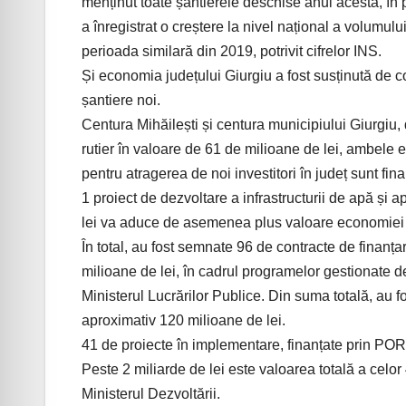
menținut toate șantierele deschise anul acesta, în p
a înregistrat o creștere la nivel național a volumulu
perioada similară din 2019, potrivit cifrelor INS.
Și economia județului Giurgiu a fost susținută de c
șantiere noi.
Centura Mihăilești și centura municipiului Giurgiu,
rutier în valoare de 61 de milioane de lei, ambele e
pentru atragerea de noi investitori în județ sunt 
1 proiect de dezvoltare a infrastructurii de apă și 
lei va aduce de asemenea plus valoare economiei l
În total, au fost semnate 96 de contracte de finanța
milioane de lei, în cadrul programelor gestionate 
Ministerul Lucrărilor Publice. Din suma totală, au fo
aproximativ 120 milioane de lei.
41 de proiecte în implementare, finanțate prin POR
Peste 2 miliarde de lei este valoarea totală a celor 
Ministerul Dezvoltării.