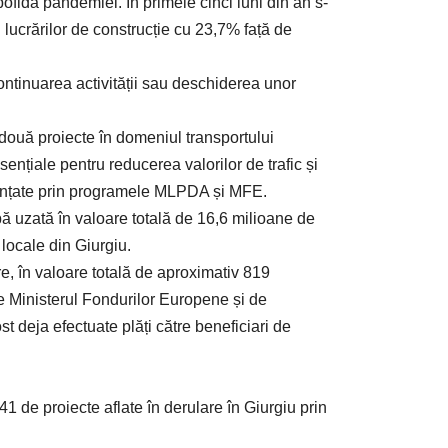
ofida pandemiei. În primele cinci luni din an s-
i lucrărilor de construcție cu 23,7% față de
ontinuarea activității sau deschiderea unor
 două proiecte în domeniul transportului
sențiale pentru reducerea valorilor de trafic și
finanțate prin programele MLPDA și MFE.
apă uzată în valoare totală de 16,6 milioane de
ocale din Giurgiu.
re, în valoare totală de aproximativ 819
de Ministerul Fondurilor Europene și de
st deja efectuate plăți către beneficiari de
41 de proiecte aflate în derulare în Giurgiu prin