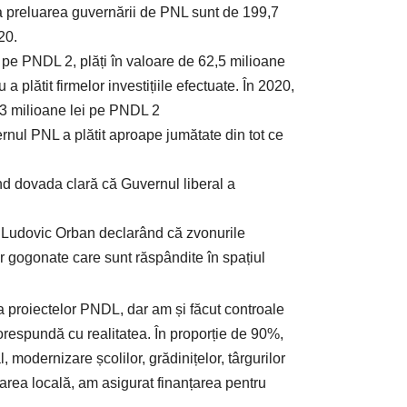
la preluarea guvernării de PNL sunt de 199,7
20.
pe PNDL 2, plăți în valoare de 62,5 milioane
 plătit firmelor investițiile efectuate. În 2020,
0,3 milioane lei pe PNDL 2
rnul PNL a plătit aproape jumătate din tot ce
iind dovada clară că Guvernul liberal a
 Ludovic Orban declarând că zvonurile
r gogonate care sunt răspândite în spațiul
ea proiectelor PNDL, dar am și făcut controale
corespundă cu realitatea. În proporție de 90%,
 modernizare școlilor, grădinițelor, târgurilor
tarea locală, am asigurat finanțarea pentru