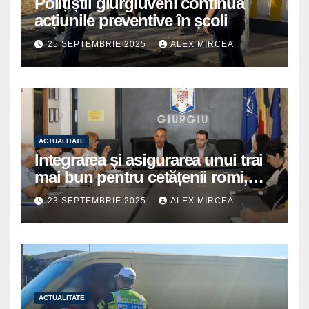
Polițiștii giurgiuveni continuă
acțiunile preventive în școli
25 SEPTEMBRIE 2025
ALEX MIRCEA
ACTUALITATE
Integrarea și asigurarea unui trai
mai bun pentru cetățenii romi,
prioritate pentru instituțiile
23 SEPTEMBRIE 2025
ALEX MIRCEA
publice giurgiuvene
ACTUALITATE