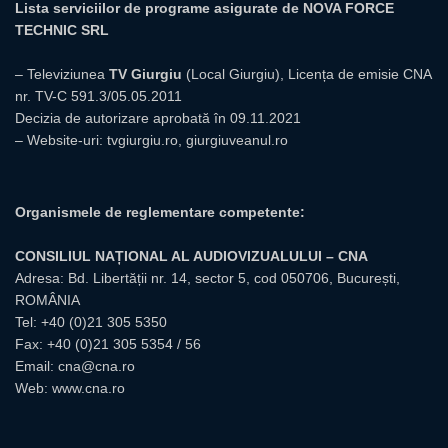
Lista serviciilor de programe asigurate de NOVA FORCE
TECHNIC SRL
– Televiziunea
TV Giurgiu
(Local Giurgiu), Licența de emisie CNA
nr. TV-C 591.3/05.05.2011
Decizia de autorizare aprobată în 09.11.2021
– Website-uri:
tvgiurgiu.ro
,
giurgiuveanul.ro
Organismele de reglementare competente:
CONSILIUL NAȚIONAL AL AUDIOVIZUALULUI – CNA
Adresa: Bd. Libertății nr. 14, sector 5, cod 050706, București,
ROMÂNIA
Tel:
+40 (0)21 305 5350
Fax: +40 (0)21 305 5354 / 56
Email:
cna@cna.ro
Web:
www.cna.ro