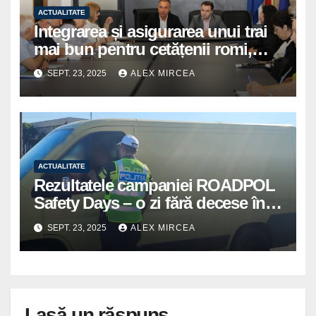
ACTUALITATE
Integrarea și asigurarea unui trai
mai bun pentru cetățenii romi,
prioritate pentru instituțiile
SEPT. 23, 2025
ALEX MIRCEA
publice giurgiuvene
ACTUALITATE
Rezultatele campaniei ROADPOL
Safety Days – o zi fără decese în
trafic
SEPT. 23, 2025
ALEX MIRCEA
Lasă un răspuns