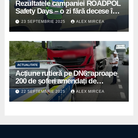
Rezultatele campaniei ROADPOL
Safety Days – o zi fără decese în
trafic
23 SEPTEMBRIE 2025
ALEX MIRCEA
ACTUALITATE
Acțiune rutieră pe DN6: aproape
200 de șoferi amendați de
polițiștii din Mihăilești
22 SEPTEMBRIE 2025
ALEX MIRCEA