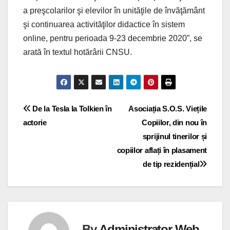
a preşcolarilor şi elevilor în unităţile de învăţământ
şi continuarea activităţilor didactice în sistem
online, pentru perioada 9-23 decembrie 2020”, se
arată în textul hotărârii CNSU.
Navigare
De la Tesla la Tolkien în
Asociația S.O.S. Viețile
actorie
Copiilor, din nou în
în
sprijinul tinerilor și
articole
copiilor aflați în plasament
de tip rezidențial
By
Administrator Web