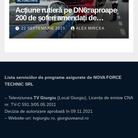
ACTUALITATE
Acțiune rutieră pe DN6: aproape
200 de șoferi amendați de
polițiștii din Mihăilești
22 SEPTEMBRIE 2025
ALEX MIRCEA
Lista serviciilor de programe asigurate de NOVA FORCE
TECHNIC SRL
– Televiziunea
TV Giurgiu
(Local Giurgiu), Licența de emisie CNA
nr. TV-C 591.3/05.05.2011
Decizia de autorizare aprobată în 09.11.2021
– Website-uri:
tvgiurgiu.ro
,
giurgiuveanul.ro