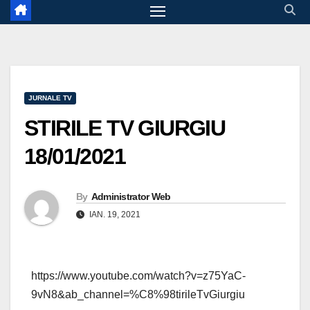
JURNALE TV
STIRILE TV GIURGIU
18/01/2021
By
Administrator Web
IAN. 19, 2021
https://www.youtube.com/watch?v=z75YaC-
9vN8&ab_channel=%C8%98tirileTvGiurgiu