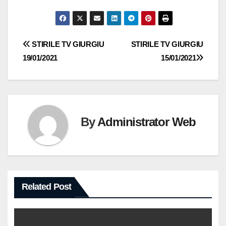
Navigare
STIRILE TV GIURGIU
STIRILE TV GIURGIU
19/01/2021
15/01/2021
în
articole
By
Administrator Web
Related Post