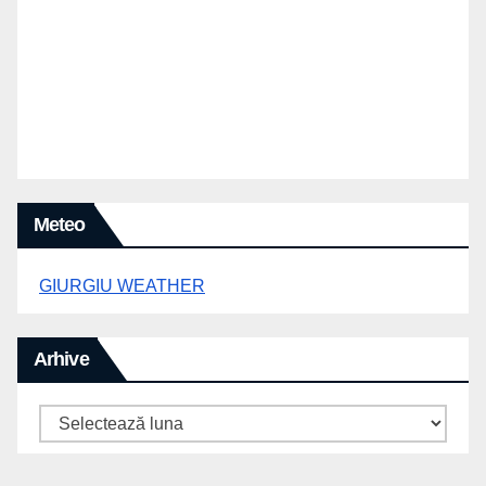
Meteo
GIURGIU WEATHER
Arhive
Arhive