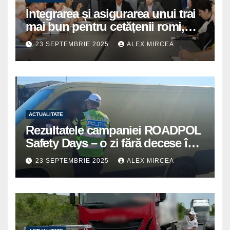
Integrarea și asigurarea unui trai
mai bun pentru cetățenii romi,
prioritate pentru instituțiile
23 SEPTEMBRIE 2025
ALEX MIRCEA
publice giurgiuvene
ACTUALITATE
Rezultatele campaniei ROADPOL
Safety Days – o zi fără decese în
trafic
23 SEPTEMBRIE 2025
ALEX MIRCEA