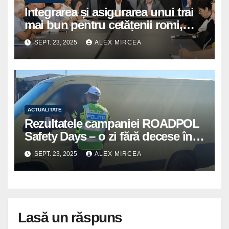
Integrarea și asigurarea unui trai
mai bun pentru cetățenii romi,
prioritate pentru instituțiile
SEPT. 23, 2025
ALEX MIRCEA
publice giurgiuvene
ACTUALITATE
Rezultatele campaniei ROADPOL
Safety Days – o zi fără decese în
trafic
SEPT. 23, 2025
ALEX MIRCEA
Lasă un răspuns