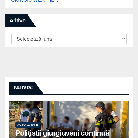
Arhive
Arhive
Nu rata!
ACTUALITATE
Polițiștii giurgiuveni continuă