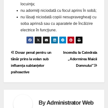
locuinţa;
nu adormiţi niciodată cu focul aprins în sobă;
nu lăsaţi niciodată copiii nesupravegheaţi cu
soba aprinsă sau cu aparatele de încălzire
electrice în funcţiune.
Navigare
Dosar penal pentru un
Incendiu la Catedrala
tânăr prins la volan sub
„Adormirea Maicii
în
influența subtanțelor
Domnului”
articole
psihoactive
By
Administrator Web