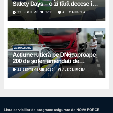
Safety Days – o zi fără decese în
trafic
23 SEPTEMBRIE 2025
ALEX MIRCEA
ACTUALITATE
Acțiune rutieră pe DN6: aproape
200 de șoferi amendați de
polițiștii din Mihăilești
22 SEPTEMBRIE 2025
ALEX MIRCEA
Lista serviciilor de programe asigurate de NOVA FORCE