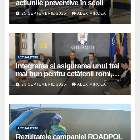
acțiunile preventive în școli
25 SEPTEMBRIE 2025
ALEX MIRCEA
ACTUALITATE
Integrarea și asigurarea unui trai
mai bun pentru cetățenii romi,
prioritate pentru instituțiile
23 SEPTEMBRIE 2025
ALEX MIRCEA
publice giurgiuvene
ACTUALITATE
Rezultatele campaniei ROADPOL