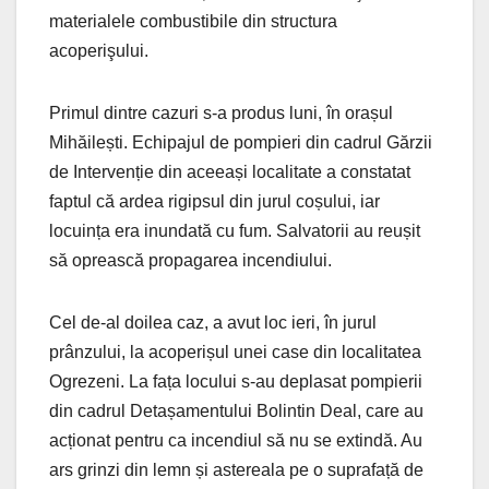
materialele combustibile din structura
acoperişului.
Primul dintre cazuri s-a produs luni, în orașul
Mihăilești. Echipajul de pompieri din cadrul Gărzii
de Intervenție din aceeași localitate a constatat
faptul că ardea rigipsul din jurul coșului, iar
locuința era inundată cu fum. Salvatorii au reușit
să oprească propagarea incendiului.
Cel de-al doilea caz, a avut loc ieri, în jurul
prânzului, la acoperișul unei case din localitatea
Ogrezeni. La fața locului s-au deplasat pompierii
din cadrul Detașamentului Bolintin Deal, care au
acționat pentru ca incendiul să nu se extindă. Au
ars grinzi din lemn și astereala pe o suprafață de