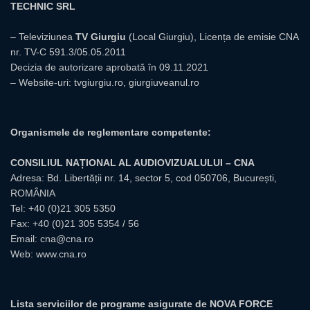
TECHNIC SRL
– Televiziunea
TV Giurgiu
(Local Giurgiu), Licența de emisie CNA
nr. TV-C 591.3/05.05.2011
Decizia de autorizare aprobată în 09.11.2021
– Website-uri:
tvgiurgiu.ro
,
giurgiuveanul.ro
Organismele de reglementare competente:
CONSILIUL NAȚIONAL AL AUDIOVIZUALULUI – CNA
Adresa: Bd. Libertății nr. 14, sector 5, cod 050706, București,
ROMÂNIA
Tel:
+40 (0)21 305 5350
Fax: +40 (0)21 305 5354 / 56
Email:
cna@cna.ro
Web:
www.cna.ro
Lista serviciilor de programe asigurate de NOVA FORCE