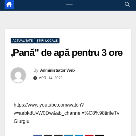
ACTUALITATE
ȘTIRI LOCALE
,Pană” de apă pentru 3 ore
By
Administrator Web
APR. 14, 2021
https://www.youtube.com/watch?
v=aebkdUvW0Dw&ab_channel=%C8%98tirileTv
Giurgiu