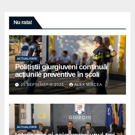
Nu rata!
ACTUALITATE
Polițiștii giurgiuveni continuă
acțiunile preventive în școli
25 SEPTEMBRIE 2025
ALEX MIRCEA
ACTUALITATE