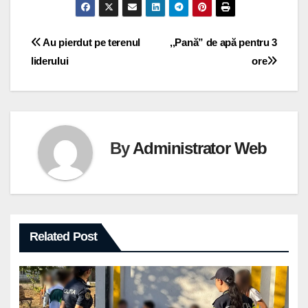
Navigare
Au pierdut pe terenul
,,Pană” de apă pentru 3
liderului
ore
în
articole
By
Administrator Web
Related Post