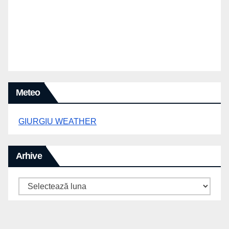
Meteo
GIURGIU WEATHER
Arhive
Arhive