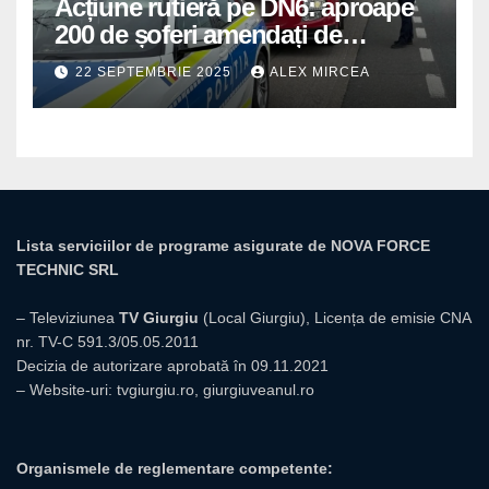
Acțiune rutieră pe DN6: aproape
200 de șoferi amendați de
polițiștii din Mihăilești
22 SEPTEMBRIE 2025
ALEX MIRCEA
Lista serviciilor de programe asigurate de NOVA FORCE
TECHNIC SRL
– Televiziunea
TV Giurgiu
(Local Giurgiu), Licența de emisie CNA
nr. TV-C 591.3/05.05.2011
Decizia de autorizare aprobată în 09.11.2021
– Website-uri:
tvgiurgiu.ro
,
giurgiuveanul.ro
Organismele de reglementare competente: