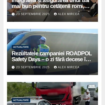
Integrarea și asigurarea unui trai
mai bun pentru cetățenii romi,
prioritate pentru instituțiile
23 SEPTEMBRIE 2025
ALEX MIRCEA
publice giurgiuvene
ACTUALITATE
Rezultatele campaniei ROADPOL
Safety Days – o zi fără decese în
trafic
23 SEPTEMBRIE 2025
ALEX MIRCEA
ACTUALITATE