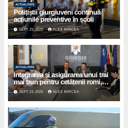
ACTUALITATE
Polițiștii giurgiuveni continuă
acțiunile preventive în școli
SEPT. 25, 2025
ALEX MIRCEA
ACTUALITATE
Integrarea și asigurarea unui trai
mai bun pentru cetățenii romi,
prioritate pentru instituțiile
SEPT. 23, 2025
ALEX MIRCEA
publice giurgiuvene