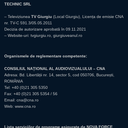
TECHNIC SRL
– Televiziunea
TV Giurgiu
(Local Giurgiu), Licența de emisie CNA
nr. TV-C 591.3/05.05.2011
Decizia de autorizare aprobată în 09.11.2021
– Website-uri:
tvgiurgiu.ro
,
giurgiuveanul.ro
Organismele de reglementare competente:
CONSILIUL NAȚIONAL AL AUDIOVIZUALULUI – CNA
Adresa: Bd. Libertății nr. 14, sector 5, cod 050706, București,
ROMÂNIA
Tel:
+40 (0)21 305 5350
Fax: +40 (0)21 305 5354 / 56
Email:
cna@cna.ro
Web:
www.cna.ro
Lista serviciilor de programe asigurate de NOVA FORCE