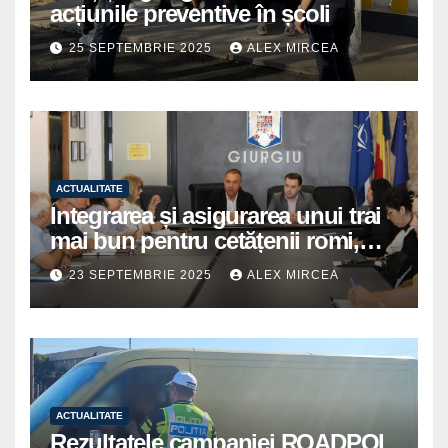
acțiunile preventive în școli
25 SEPTEMBRIE 2025
ALEX MIRCEA
ACTUALITATE
Integrarea și asigurarea unui trai
mai bun pentru cetățenii romi,
prioritate pentru instituțiile
23 SEPTEMBRIE 2025
ALEX MIRCEA
publice giurgiuvene
ACTUALITATE
Rezultatele campaniei ROADPOL