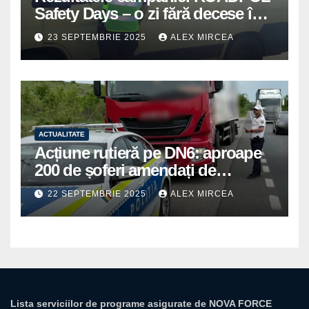
Safety Days – o zi fără decese în
trafic
23 SEPTEMBRIE 2025
ALEX MIRCEA
ACTUALITATE
Acțiune rutieră pe DN6: aproape
200 de șoferi amendați de
polițiștii din Mihăilești
22 SEPTEMBRIE 2025
ALEX MIRCEA
Lista serviciilor de programe asigurate de NOVA FORCE