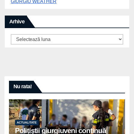
GIURGIU WEATHER
Arhive
Arhive
Nu rata!
ACTUALITATE
Polițiștii giurgiuveni continuă