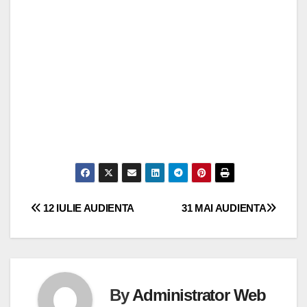
Navigare
12 IULIE AUDIENTA
31 MAI AUDIENTA
în
articole
By
Administrator Web