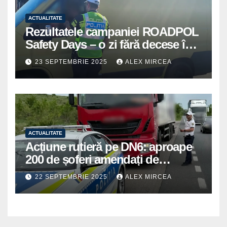
ACTUALITATE
Rezultatele campaniei ROADPOL
Safety Days – o zi fără decese în
trafic
23 SEPTEMBRIE 2025
ALEX MIRCEA
ACTUALITATE
Acțiune rutieră pe DN6: aproape
200 de șoferi amendați de
polițiștii din Mihăilești
22 SEPTEMBRIE 2025
ALEX MIRCEA