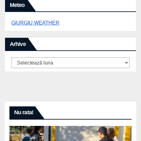
Meteo
GIURGIU WEATHER
Arhive
Arhive
Nu rata!