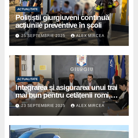
ACTUALITATE
Polițiștii giurgiuveni continuă
acțiunile preventive în școli
25 SEPTEMBRIE 2025
ALEX MIRCEA
ACTUALITATE
Integrarea și asigurarea unui trai
mai bun pentru cetățenii romi,
prioritate pentru instituțiile
23 SEPTEMBRIE 2025
ALEX MIRCEA
publice giurgiuvene