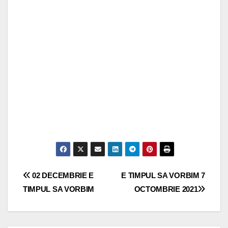
Navigare
02 DECEMBRIE E
E TIMPUL SA VORBIM 7
TIMPUL SA VORBIM
OCTOMBRIE 2021
în
articole