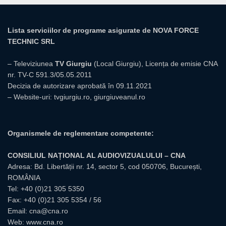
Lista serviciilor de programe asigurate de NOVA FORCE
TECHNIC SRL
– Televiziunea
TV Giurgiu
(Local Giurgiu), Licența de emisie CNA
nr. TV-C 591.3/05.05.2011
Decizia de autorizare aprobată în 09.11.2021
– Website-uri:
tvgiurgiu.ro
,
giurgiuveanul.ro
Organismele de reglementare competente:
CONSILIUL NAȚIONAL AL AUDIOVIZUALULUI – CNA
Adresa: Bd. Libertății nr. 14, sector 5, cod 050706, București,
ROMÂNIA
Tel:
+40 (0)21 305 5350
Fax: +40 (0)21 305 5354 / 56
Email:
cna@cna.ro
Web:
www.cna.ro