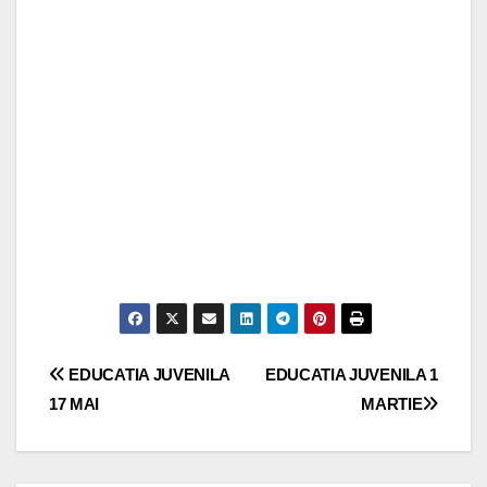
Navigare
EDUCATIA JUVENILA
EDUCATIA JUVENILA 1
17 MAI
MARTIE
în
articole