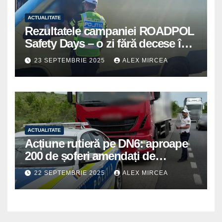
ACTUALITATE
Rezultatele campaniei ROADPOL
Safety Days – o zi fără decese în
trafic
23 SEPTEMBRIE 2025
ALEX MIRCEA
ACTUALITATE
Acțiune rutieră pe DN6: aproape
200 de șoferi amendați de
polițiștii din Mihăilești
22 SEPTEMBRIE 2025
ALEX MIRCEA