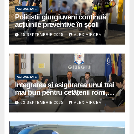
ACTUALITATE
Polițiștii giurgiuveni continuă
acțiunile preventive în școli
25 SEPTEMBRIE 2025
ALEX MIRCEA
ACTUALITATE
Integrarea și asigurarea unui trai
mai bun pentru cetățenii romi,
prioritate pentru instituțiile
23 SEPTEMBRIE 2025
ALEX MIRCEA
publice giurgiuvene