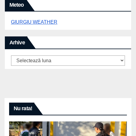
Meteo
GIURGIU WEATHER
Arhive
Arhive
Nu rata!