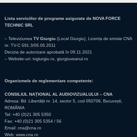
Lista serviciilor de programe asigurate de NOVA FORCE
TECHNIC SRL
– Televiziunea
TV Giurgiu
(Local Giurgiu), Licența de emisie CNA
nr. TV-C 591.3/05.05.2011
Decizia de autorizare aprobată în 09.11.2021
– Website-uri:
tvgiurgiu.ro
,
giurgiuveanul.ro
Organismele de reglementare competente:
CONSILIUL NAȚIONAL AL AUDIOVIZUALULUI – CNA
Adresa: Bd. Libertății nr. 14, sector 5, cod 050706, București,
ROMÂNIA
Tel:
+40 (0)21 305 5350
Fax: +40 (0)21 305 5354 / 56
Email:
cna@cna.ro
Web:
www.cna.ro