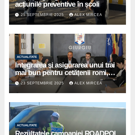
acțiunile preventive în școli
25 SEPTEMBRIE 2025
ALEX MIRCEA
ACTUALITATE
Integrarea și asigurarea unui trai
mai bun pentru cetățenii romi,
prioritate pentru instituțiile
23 SEPTEMBRIE 2025
ALEX MIRCEA
publice giurgiuvene
ACTUALITATE
Rezultatele campaniei ROADPOL