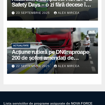
Safety Days – o zi fără decese în
trafic
23 SEPTEMBRIE 2025
ALEX MIRCEA
ACTUALITATE
Acțiune rutieră pe DN6: aproape
200 de șoferi amendați de
polițiștii din Mihăilești
22 SEPTEMBRIE 2025
ALEX MIRCEA
Lista serviciilor de programe asigurate de NOVA FORCE