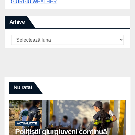
GIURGIU WEATHER
Arhive
Arhive
Nu rata!
ACTUALITATE
Polițiștii giurgiuveni continuă