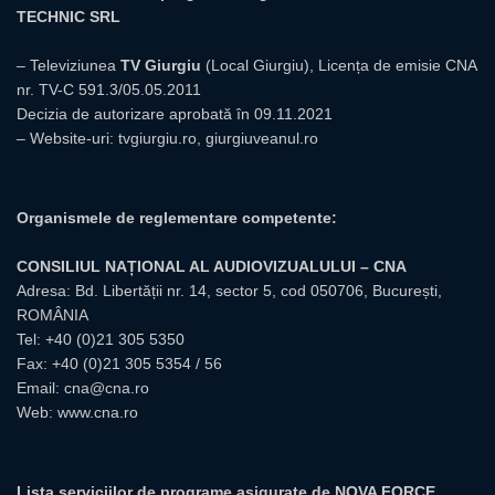
TECHNIC SRL
– Televiziunea
TV Giurgiu
(Local Giurgiu), Licența de emisie CNA
nr. TV-C 591.3/05.05.2011
Decizia de autorizare aprobată în 09.11.2021
– Website-uri:
tvgiurgiu.ro
,
giurgiuveanul.ro
Organismele de reglementare competente:
CONSILIUL NAȚIONAL AL AUDIOVIZUALULUI – CNA
Adresa: Bd. Libertății nr. 14, sector 5, cod 050706, București,
ROMÂNIA
Tel:
+40 (0)21 305 5350
Fax: +40 (0)21 305 5354 / 56
Email:
cna@cna.ro
Web:
www.cna.ro
Lista serviciilor de programe asigurate de NOVA FORCE