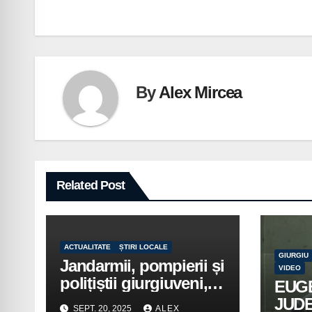
în
articole
By
Alex Mircea
Related Post
ACTUALITATE
ȘTIRI LOCALE
GIURGIU
Jandarmii, pompierii și
VIDEO
polițiștii giurgiuveni,
EUG
implicați în acțiuni de
JUD
SEPT. 20, 2025
ALEX