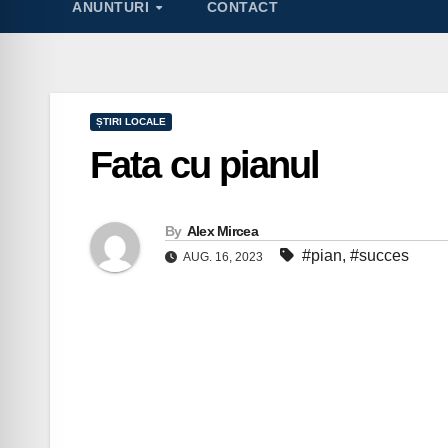
ANUNTURI
CONTACT
ȘTIRI LOCALE
Fata cu pianul
By
Alex Mircea
#pian
,
#succes
AUG. 16, 2023