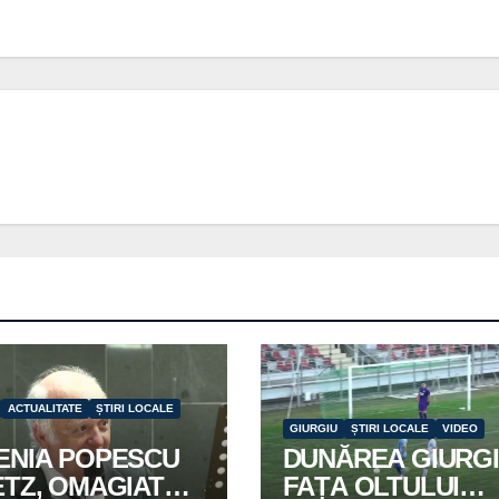
ACTUALITATE
ȘTIRI LOCALE
GIURGIU
ȘTIRI LOCALE
VIDEO
ENIA POPESCU
DUNĂREA GIURGI
ETZ, OMAGIATĂ
FAȚA OLTULUI