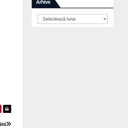
Arhive
Arhive
ini