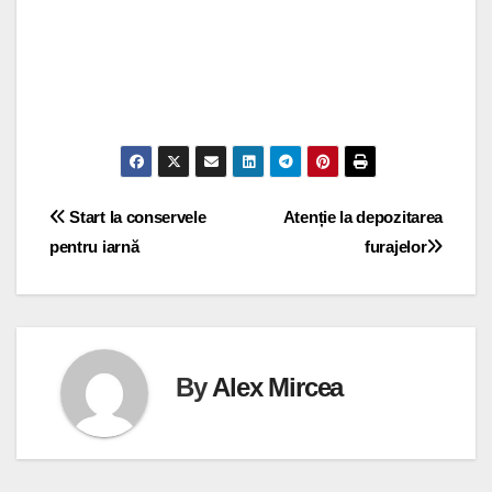
Navigare
Start la conservele
Atenție la depozitarea
pentru iarnă
furajelor
în
articole
By
Alex Mircea