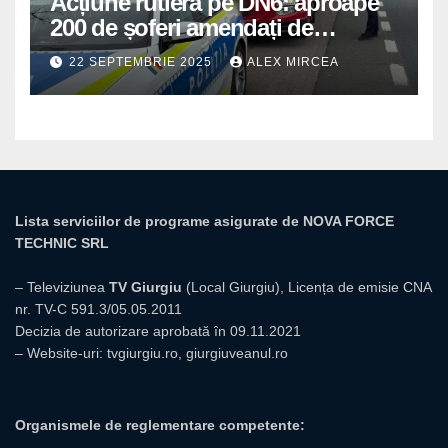
Acțiune rutieră pe DN6: aproape
200 de șoferi amendați de
polițiștii din Mihăilești
22 SEPTEMBRIE 2025
ALEX MIRCEA
Lista serviciilor de programe asigurate de NOVA FORCE
TECHNIC SRL
– Televiziunea
TV Giurgiu
(Local Giurgiu), Licența de emisie CNA
nr. TV-C 591.3/05.05.2011
Decizia de autorizare aprobată în 09.11.2021
– Website-uri:
tvgiurgiu.ro
,
giurgiuveanul.ro
Organismele de reglementare competente: