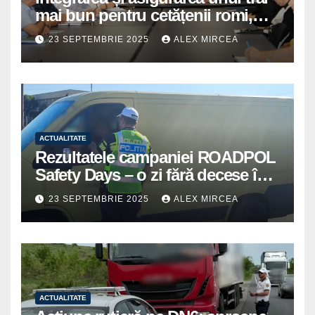
mai bun pentru cetățenii romi,
prioritate pentru instituțiile
23 SEPTEMBRIE 2025
ALEX MIRCEA
publice giurgiuvene
ACTUALITATE
Rezultatele campaniei ROADPOL
Safety Days – o zi fără decese în
trafic
23 SEPTEMBRIE 2025
ALEX MIRCEA
ACTUALITATE