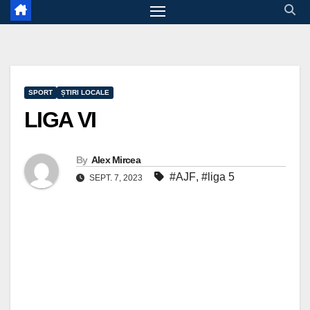
SPORT
ȘTIRI LOCALE
LIGA VI
By
Alex Mircea
#AJF
,
#liga 5
SEPT. 7, 2023