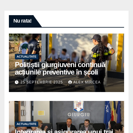
Nu rata!
ACTUALITATE
Polițiștii giurgiuveni continuă
acțiunile preventive în școli
25 SEPTEMBRIE 2025
ALEX MIRCEA
ACTUALITATE
Integrarea și asigurarea unui trai