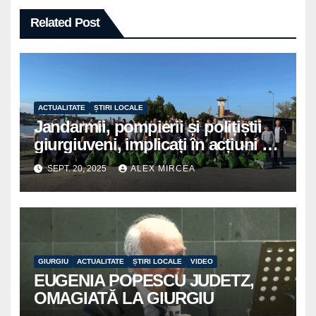
Related Post
ACTUALITATE
ȘTIRI LOCALE
Jandarmii, pompierii și polițiștii
giurgiuveni, implicați în acțiuni de
voluntariat pentru un oraș mai
SEPT. 20, 2025
ALEX MIRCEA
curat
GIURGIU
ACTUALITATE
ȘTIRI LOCALE
VIDEO
EUGENIA POPESCU JUDETZ,
OMAGIATĂ LA GIURGIU