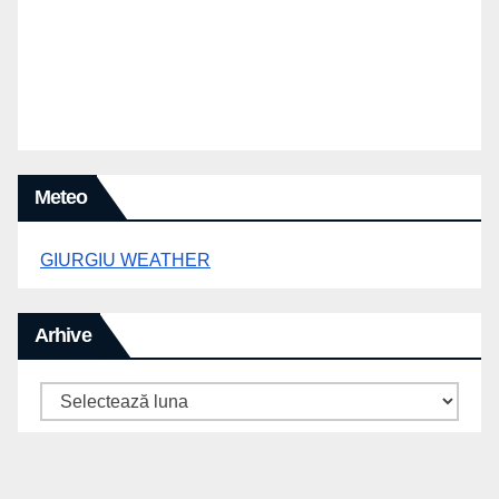
Meteo
GIURGIU WEATHER
Arhive
Arhive