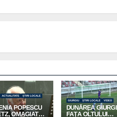
ACTUALITATE
ȘTIRI LOCALE
GIURGIU
ȘTIRI LOCALE
VIDEO
ENIA POPESCU
DUNĂREA GIURGI
ETZ, OMAGIATĂ
FAȚA OLTULUI