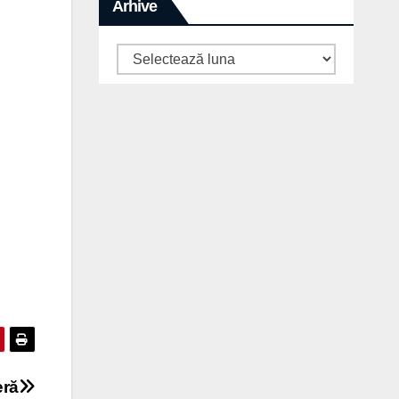
Arhive
Arhive
eră