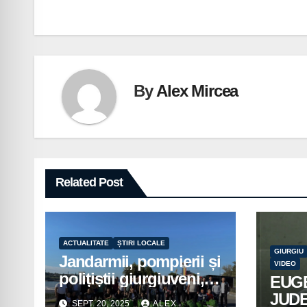
în
articole
By
Alex Mircea
Related Post
ACTUALITATE
ȘTIRI LOCALE
GIURGIU
Jandarmii, pompierii și
VIDEO
polițiștii giurgiuveni,
EUG
implicați în acțiuni de
JUD
SEPT. 20, 2025
ALEX