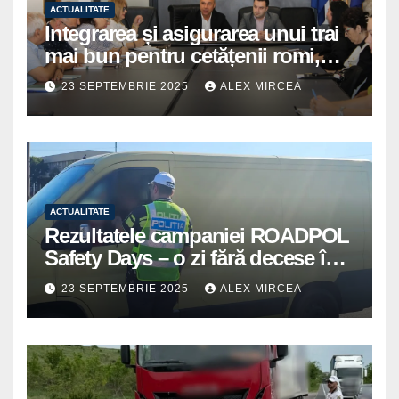
ACTUALITATE
Integrarea și asigurarea unui trai
mai bun pentru cetățenii romi,
prioritate pentru instituțiile
23 SEPTEMBRIE 2025
ALEX MIRCEA
publice giurgiuvene
ACTUALITATE
Rezultatele campaniei ROADPOL
Safety Days – o zi fără decese în
trafic
23 SEPTEMBRIE 2025
ALEX MIRCEA