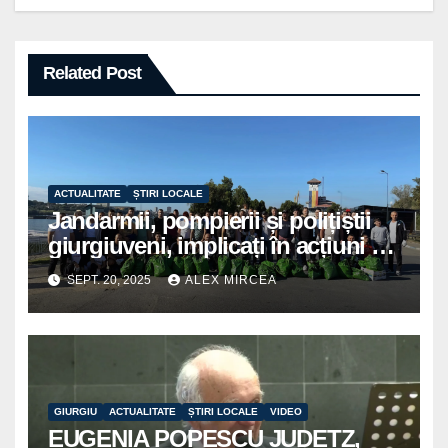
Related Post
ACTUALITATE
ȘTIRI LOCALE
Jandarmii, pompierii și polițiștii
giurgiuveni, implicați în acțiuni de
voluntariat pentru un oraș mai
SEPT. 20, 2025
ALEX MIRCEA
curat
GIURGIU
ACTUALITATE
ȘTIRI LOCALE
VIDEO
EUGENIA POPESCU JUDETZ,