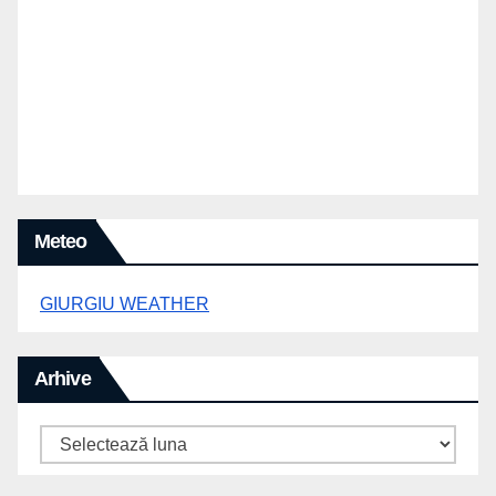
Meteo
GIURGIU WEATHER
Arhive
Arhive