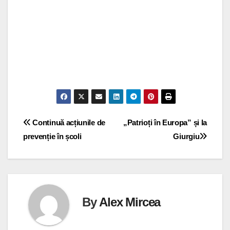
Navigare
Continuă acțiunile de
„Patrioți în Europa” și la
prevenție în școli
Giurgiu
în
articole
By
Alex Mircea