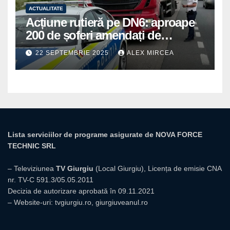
ACTUALITATE
Acțiune rutieră pe DN6: aproape
200 de șoferi amendați de
polițiștii din Mihăilești
22 SEPTEMBRIE 2025
ALEX MIRCEA
Lista serviciilor de programe asigurate de NOVA FORCE
TECHNIC SRL
– Televiziunea
TV Giurgiu
(Local Giurgiu), Licența de emisie CNA
nr. TV-C 591.3/05.05.2011
Decizia de autorizare aprobată în 09.11.2021
– Website-uri:
tvgiurgiu.ro
,
giurgiuveanul.ro