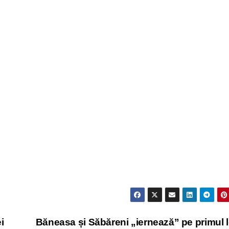
i
Băneasa și Săbăreni „iernează” pe primul 