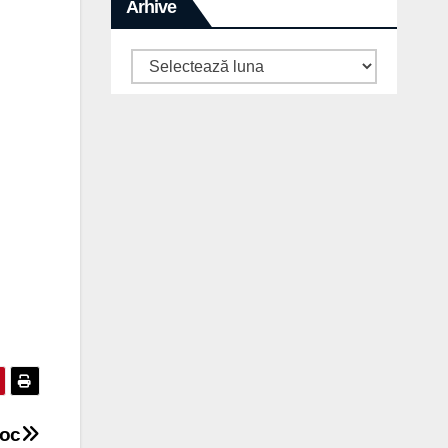
Arhive
Arhive
loc