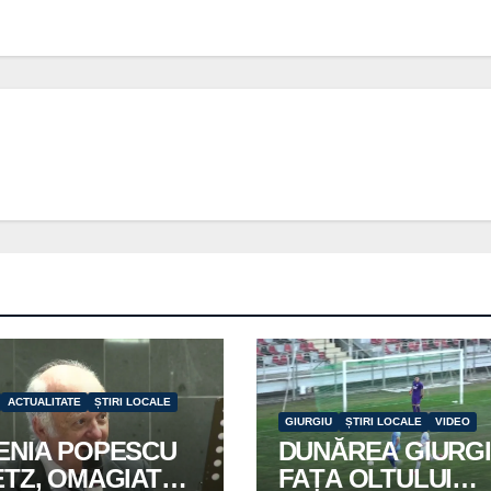
ACTUALITATE
ȘTIRI LOCALE
GIURGIU
ȘTIRI LOCALE
VIDEO
ENIA POPESCU
DUNĂREA GIURGI
ETZ, OMAGIATĂ
FAȚA OLTULUI