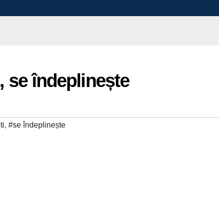
, se îndeplinește
ti
,
#se îndeplinește