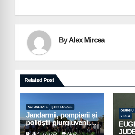
în
articole
By
Alex Mircea
Related Post
ACTUALITATE
ȘTIRI LOCALE
GIURGIU
Jandarmii, pompierii și
VIDEO
polițiștii giurgiuveni,
EUG
implicați în acțiuni de
JUD
SEPT. 20, 2025
ALEX