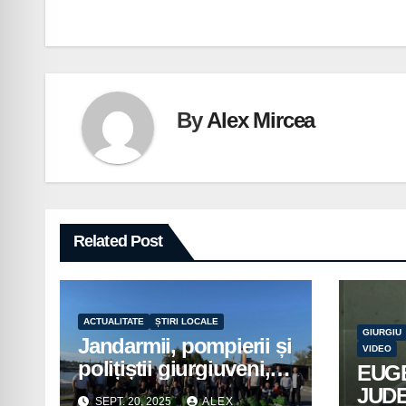
în
articole
By
Alex Mircea
Related Post
ACTUALITATE
ȘTIRI LOCALE
GIURGIU
Jandarmii, pompierii și
VIDEO
polițiștii giurgiuveni,
EUG
implicați în acțiuni de
JUD
SEPT. 20, 2025
ALEX