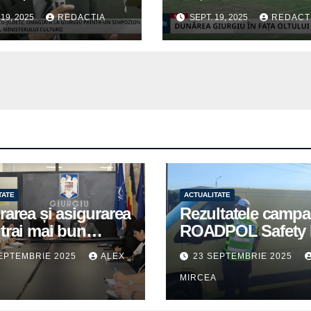
IURGIU
CURTIȘOARA
 19, 2025
REDACTIA
SEPT. 19, 2025
REDACT
TATE
ACTUALITATE
rarea și asigurarea
Rezultatele campa
trai mai bun
ROADPOL Safety 
u cetățenii romi,
– o zi fără decese 
EPTEMBRIE 2025
ALEX
23 SEPTEMBRIE 2025
itate pentru
trafic
A
MIRCEA
tuțiile publice
giuvene