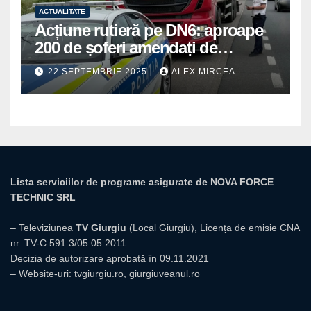
ACTUALITATE
Acțiune rutieră pe DN6: aproape
200 de șoferi amendați de
polițiștii din Mihăilești
22 SEPTEMBRIE 2025
ALEX MIRCEA
Lista serviciilor de programe asigurate de NOVA FORCE
TECHNIC SRL
– Televiziunea
TV Giurgiu
(Local Giurgiu), Licența de emisie CNA
nr. TV-C 591.3/05.05.2011
Decizia de autorizare aprobată în 09.11.2021
– Website-uri:
tvgiurgiu.ro
,
giurgiuveanul.ro