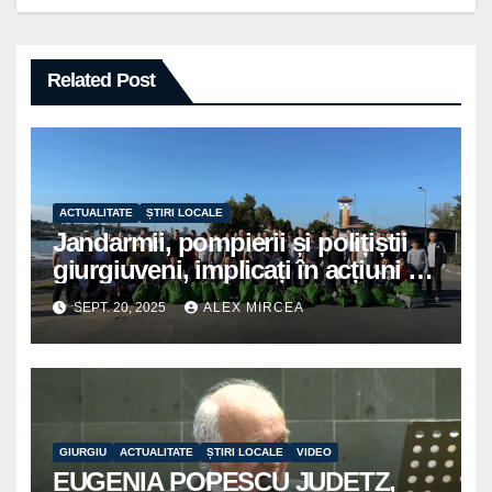
Related Post
ACTUALITATE
ȘTIRI LOCALE
Jandarmii, pompierii și polițiștii
giurgiuveni, implicați în acțiuni de
voluntariat pentru un oraș mai
SEPT. 20, 2025
ALEX MIRCEA
curat
GIURGIU
ACTUALITATE
ȘTIRI LOCALE
VIDEO
EUGENIA POPESCU JUDETZ,