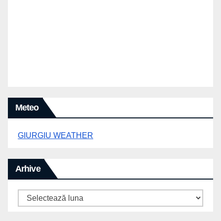
Meteo
GIURGIU WEATHER
Arhive
Arhive