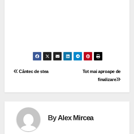
Navigare
Cântec de stea
Tot mai aproape de
finalizare
în
articole
By
Alex Mircea