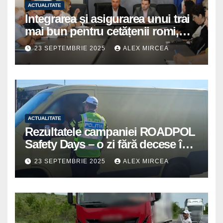
ACTUALITATE
Integrarea și asigurarea unui trai
mai bun pentru cetățenii romi,
prioritate pentru instituțiile
23 SEPTEMBRIE 2025
ALEX MIRCEA
publice giurgiuvene
ACTUALITATE
Rezultatele campaniei ROADPOL
Safety Days – o zi fără decese în
trafic
23 SEPTEMBRIE 2025
ALEX MIRCEA