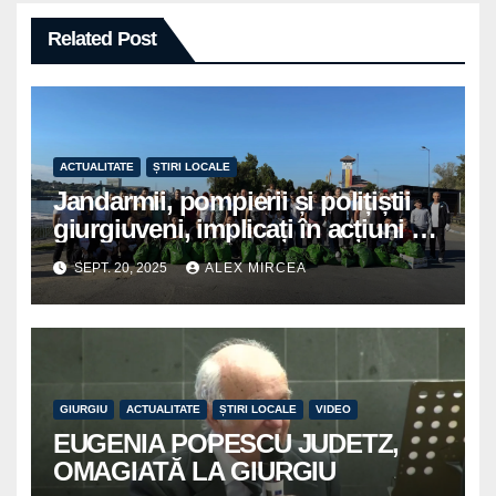
Related Post
ACTUALITATE
ȘTIRI LOCALE
Jandarmii, pompierii și polițiștii
giurgiuveni, implicați în acțiuni de
voluntariat pentru un oraș mai
SEPT. 20, 2025
ALEX MIRCEA
curat
GIURGIU
ACTUALITATE
ȘTIRI LOCALE
VIDEO
EUGENIA POPESCU JUDETZ,
OMAGIATĂ LA GIURGIU