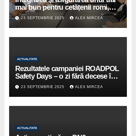
mai bun pentru cetățenii romi,
prioritate pentru instituțiile
23 SEPTEMBRIE 2025
ALEX MIRCEA
publice giurgiuvene
ACTUALITATE
Rezultatele campaniei ROADPOL
Safety Days – o zi fără decese în
trafic
23 SEPTEMBRIE 2025
ALEX MIRCEA
ACTUALITATE