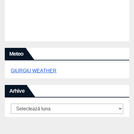
Meteo
GIURGIU WEATHER
Arhive
Arhive