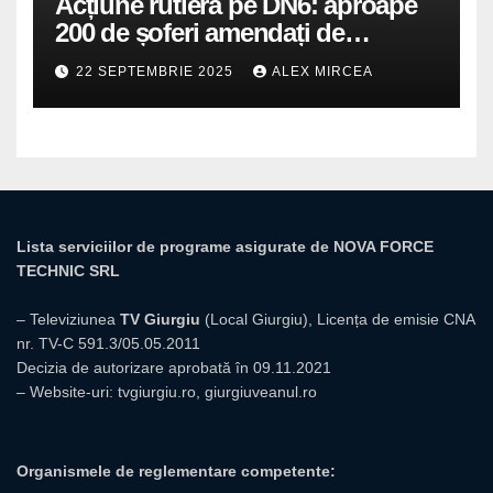
Acțiune rutieră pe DN6: aproape
200 de șoferi amendați de
polițiștii din Mihăilești
22 SEPTEMBRIE 2025
ALEX MIRCEA
Lista serviciilor de programe asigurate de NOVA FORCE
TECHNIC SRL
– Televiziunea
TV Giurgiu
(Local Giurgiu), Licența de emisie CNA
nr. TV-C 591.3/05.05.2011
Decizia de autorizare aprobată în 09.11.2021
– Website-uri:
tvgiurgiu.ro
,
giurgiuveanul.ro
Organismele de reglementare competente: