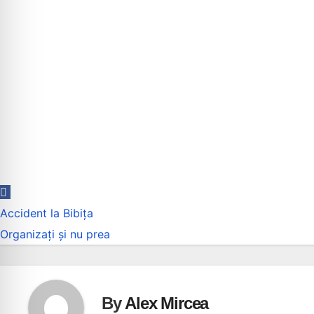
Navigare
Accident la Bibița
în
Organizați și nu prea
articole
By
Alex Mircea