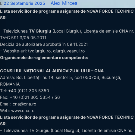
Alex Mircea
22 Septembrie 2025
Lista serviciilor de programe asigurate de NOVA FORCE TECHNIC
SRL
– Televiziunea
TV Giurgiu
(Local Giurgiu), Licența de emisie CNA nr.
TV-C 591.3/05.05.2011
Decizia de autorizare aprobată în 09.11.2021
– Website-uri:
tvgiurgiu.ro
,
giurgiuveanul.ro
Organismele de reglementare competente:
CONSILIUL NAȚIONAL AL AUDIOVIZUALULUI – CNA
Adresa: Bd. Libertății nr. 14, sector 5, cod 050706, București,
ROMÂNIA
Tel:
+40 (0)21 305 5350
Fax: +40 (0)21 305 5354 / 56
Email:
cna@cna.ro
Web:
www.cna.ro
Lista serviciilor de programe asigurate de NOVA FORCE TECHNIC
SRL
– Televiziunea TV Giurgiu (Local Giurgiu), Licența de emisie CNA nr.