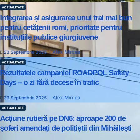
ACTUALITATE
Integrarea și asigurarea unui trai mai bun
pentru cetățenii romi, prioritate pentru
instituțiile publice giurgiuvene
Alex Mircea
23 Septembrie 2025
ACTUALITATE
Rezultatele campaniei ROADPOL Safety
Days – o zi fără decese în trafic
Alex Mircea
23 Septembrie 2025
ACTUALITATE
Acțiune rutieră pe DN6: aproape 200 de
șoferi amendați de polițiștii din Mihăilești