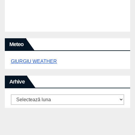
Meteo
GIURGIU WEATHER
Arhive
Arhive