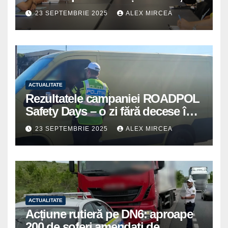
prioritate pentru instituțiile
23 SEPTEMBRIE 2025
ALEX MIRCEA
publice giurgiuvene
ACTUALITATE
Rezultatele campaniei ROADPOL
Safety Days – o zi fără decese în
trafic
23 SEPTEMBRIE 2025
ALEX MIRCEA
ACTUALITATE
Acțiune rutieră pe DN6: aproape
200 de șoferi amendați de