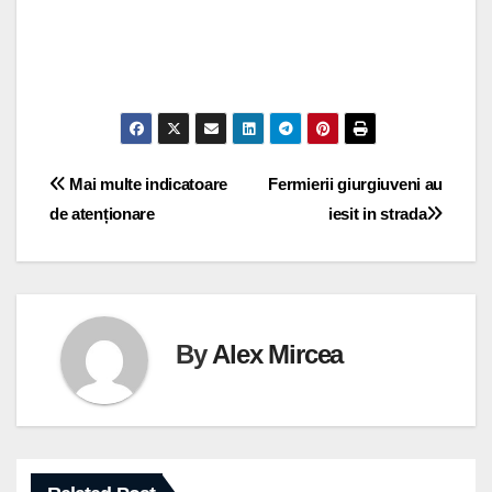
Navigare
Mai multe indicatoare
Fermierii giurgiuveni au
de atenționare
iesit in strada
în
articole
By
Alex Mircea