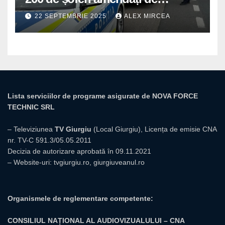
polițiștii din Mihăilești
22 SEPTEMBRIE 2025
ALEX MIRCEA
Lista serviciilor de programe asigurate de NOVA FORCE
TECHNIC SRL
– Televiziunea
TV Giurgiu
(Local Giurgiu), Licența de emisie CNA
nr. TV-C 591.3/05.05.2011
Decizia de autorizare aprobată în 09.11.2021
– Website-uri:
tvgiurgiu.ro
,
giurgiuveanul.ro
Organismele de reglementare competente:
CONSILIUL NAȚIONAL AL AUDIOVIZUALULUI – CNA