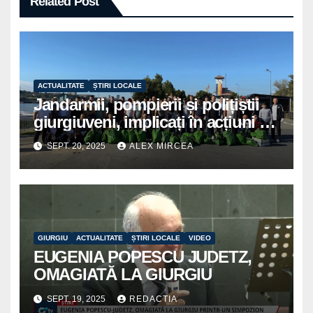
Related Post
ACTUALITATE
ȘTIRI LOCALE
Jandarmii, pompierii și polițiștii
giurgiuveni, implicați în acțiuni de
voluntariat pentru un oraș mai
SEPT. 20, 2025
ALEX MIRCEA
curat
GIURGIU
ACTUALITATE
ȘTIRI LOCALE
VIDEO
EUGENIA POPESCU JUDETZ,
OMAGIATĂ LA GIURGIU
SEPT. 19, 2025
REDACTIA