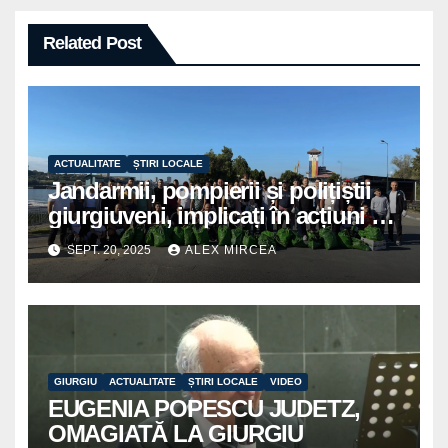
Related Post
ACTUALITATE
ȘTIRI LOCALE
Jandarmii, pompierii și polițiștii
giurgiuveni, implicați în acțiuni de
voluntariat pentru un oraș mai
SEPT. 20, 2025
ALEX MIRCEA
curat
GIURGIU
ACTUALITATE
ȘTIRI LOCALE
VIDEO
EUGENIA POPESCU JUDETZ,
OMAGIATĂ LA GIURGIU