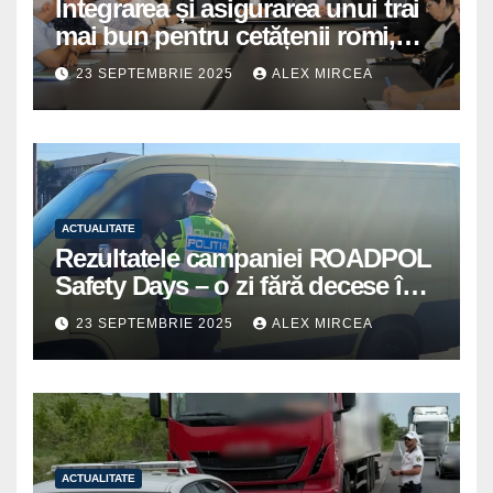
Integrarea și asigurarea unui trai
mai bun pentru cetățenii romi,
prioritate pentru instituțiile
23 SEPTEMBRIE 2025
ALEX MIRCEA
publice giurgiuvene
ACTUALITATE
Rezultatele campaniei ROADPOL
Safety Days – o zi fără decese în
trafic
23 SEPTEMBRIE 2025
ALEX MIRCEA
ACTUALITATE