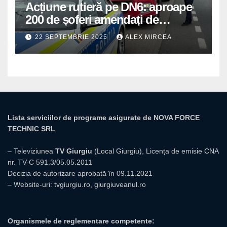
Acțiune rutieră pe DN6: aproape
200 de șoferi amendați de
polițiștii din Mihăilești
22 SEPTEMBRIE 2025
ALEX MIRCEA
Lista serviciilor de programe asigurate de NOVA FORCE
TECHNIC SRL
– Televiziunea
TV Giurgiu
(Local Giurgiu), Licența de emisie CNA
nr. TV-C 591.3/05.05.2011
Decizia de autorizare aprobată în 09.11.2021
– Website-uri:
tvgiurgiu.ro
,
giurgiuveanul.ro
Organismele de reglementare competente: