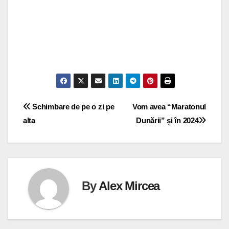
Navigare
Schimbare de pe o zi pe
Vom avea “Maratonul
alta
Dunării” și în 2024
în
articole
By
Alex Mircea