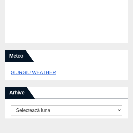
Meteo
GIURGIU WEATHER
Arhive
Arhive