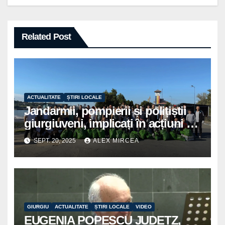
Related Post
ACTUALITATE
ȘTIRI LOCALE
Jandarmii, pompierii și polițiștii
giurgiuveni, implicați în acțiuni de
voluntariat pentru un oraș mai
SEPT. 20, 2025
ALEX MIRCEA
curat
GIURGIU
ACTUALITATE
ȘTIRI LOCALE
VIDEO
EUGENIA POPESCU JUDETZ,