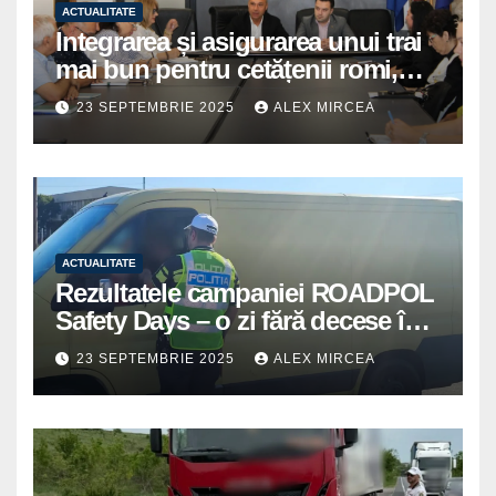
ACTUALITATE
Integrarea și asigurarea unui trai
mai bun pentru cetățenii romi,
prioritate pentru instituțiile
23 SEPTEMBRIE 2025
ALEX MIRCEA
publice giurgiuvene
ACTUALITATE
Rezultatele campaniei ROADPOL
Safety Days – o zi fără decese în
trafic
23 SEPTEMBRIE 2025
ALEX MIRCEA