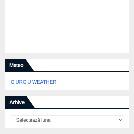
Meteo
GIURGIU WEATHER
Arhive
Arhive