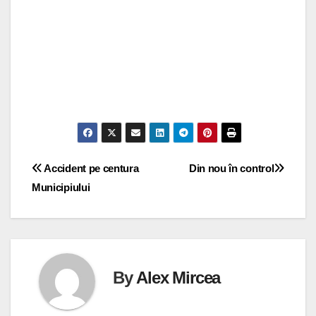
Navigare
Accident pe centura
Din nou în control
Municipiului
în
articole
By
Alex Mircea