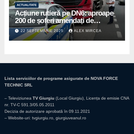
ACTUALITATE
Acțiune rutieră pe DN6: aproape
200 de șoferi amendați de
polițiștii din Mihăilești
22 SEPTEMBRIE 2025
ALEX MIRCEA
Lista serviciilor de programe asigurate de NOVA FORCE
TECHNIC SRL
– Televiziunea
TV Giurgiu
(Local Giurgiu), Licența de emisie CNA
nr. TV-C 591.3/05.05.2011
Decizia de autorizare aprobată în 09.11.2021
– Website-uri:
tvgiurgiu.ro
,
giurgiuveanul.ro