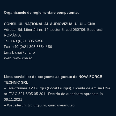
Organismele de reglementare competente:
CONSILIUL NAȚIONAL AL AUDIOVIZUALULUI – CNA
Adresa: Bd. Libertății nr. 14, sector 5, cod 050706, București,
ROMÂNIA
Tel:
+40 (0)21 305 5350
Fax: +40 (0)21 305 5354 / 56
Email:
cna@cna.ro
Web:
www.cna.ro
Lista serviciilor de programe asigurate de NOVA FORCE
TECHNIC SRL
– Televiziunea TV Giurgiu (Local Giurgiu), Licența de emisie CNA
nr. TV-C 591.3/05.05.2011 Decizia de autorizare aprobată în
09.11.2021
– Website-uri: tvgiurgiu.ro, giurgiuveanul.ro