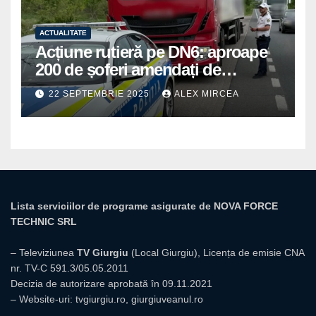
ACTUALITATE
Acțiune rutieră pe DN6: aproape
200 de șoferi amendați de
polițiștii din Mihăilești
22 SEPTEMBRIE 2025
ALEX MIRCEA
Lista serviciilor de programe asigurate de NOVA FORCE
TECHNIC SRL
– Televiziunea
TV Giurgiu
(Local Giurgiu), Licența de emisie CNA
nr. TV-C 591.3/05.05.2011
Decizia de autorizare aprobată în 09.11.2021
– Website-uri:
tvgiurgiu.ro
,
giurgiuveanul.ro