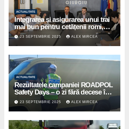
ACTUALITATE
Integrarea și asigurarea unui trai
mai bun pentru cetățenii romi,
prioritate pentru instituțiile
23 SEPTEMBRIE 2025
ALEX MIRCEA
publice giurgiuvene
ACTUALITATE
Rezultatele campaniei ROADPOL
Safety Days – o zi fără decese în
trafic
23 SEPTEMBRIE 2025
ALEX MIRCEA