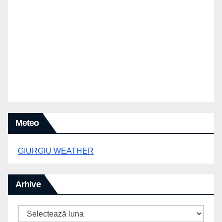
Meteo
GIURGIU WEATHER
Arhive
Arhive