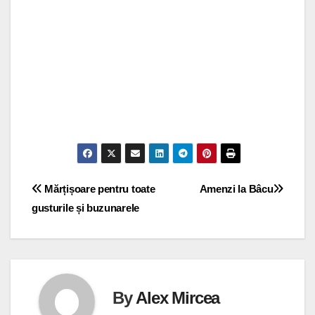
Navigare
Mărțișoare pentru toate
Amenzi la Bâcu
gusturile și buzunarele
în
articole
By
Alex Mircea