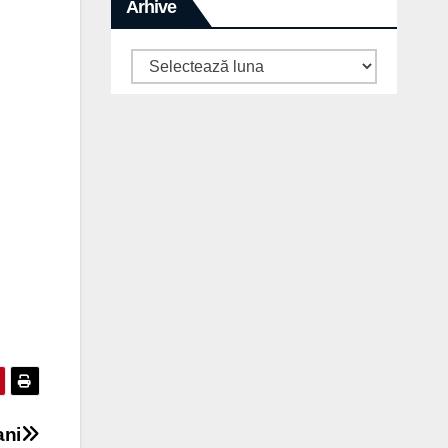
Arhive
Arhive
ani