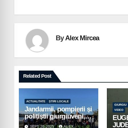
în
articole
By
Alex Mircea
Related Post
ACTUALITATE
ȘTIRI LOCALE
GIURGIU
Jandarmii, pompierii și
VIDEO
polițiștii giurgiuveni,
EUG
implicați în acțiuni de
JUD
SEPT. 20, 2025
ALEX