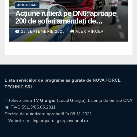
ACTUALITATE
Acțiune rutieră pe DN6: aproape
200 de șoferi amendați de
polițiștii din Mihăilești
22 SEPTEMBRIE 2025
ALEX MIRCEA
Lista serviciilor de programe asigurate de NOVA FORCE
TECHNIC SRL
– Televiziunea
TV Giurgiu
(Local Giurgiu), Licența de emisie CNA
nr. TV-C 591.3/05.05.2011
Decizia de autorizare aprobată în 09.11.2021
– Website-uri:
tvgiurgiu.ro
,
giurgiuveanul.ro