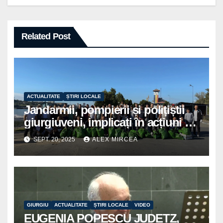
Related Post
ACTUALITATE
ȘTIRI LOCALE
Jandarmii, pompierii și polițiștii
giurgiuveni, implicați în acțiuni de
voluntariat pentru un oraș mai
SEPT. 20, 2025
ALEX MIRCEA
curat
GIURGIU
ACTUALITATE
ȘTIRI LOCALE
VIDEO
EUGENIA POPESCU JUDETZ,