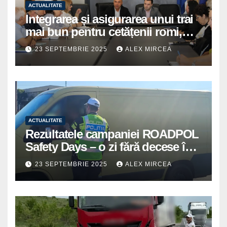
ACTUALITATE
Integrarea și asigurarea unui trai
mai bun pentru cetățenii romi,
prioritate pentru instituțiile
23 SEPTEMBRIE 2025
ALEX MIRCEA
publice giurgiuvene
ACTUALITATE
Rezultatele campaniei ROADPOL
Safety Days – o zi fără decese în
trafic
23 SEPTEMBRIE 2025
ALEX MIRCEA