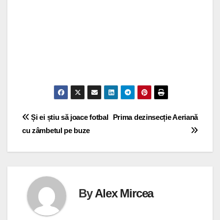
Navigare
Și ei știu să joace fotbal
Prima dezinsecție Aeriană
cu zâmbetul pe buze
în
articole
By
Alex Mircea