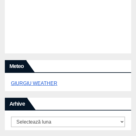
Meteo
GIURGIU WEATHER
Arhive
Arhive