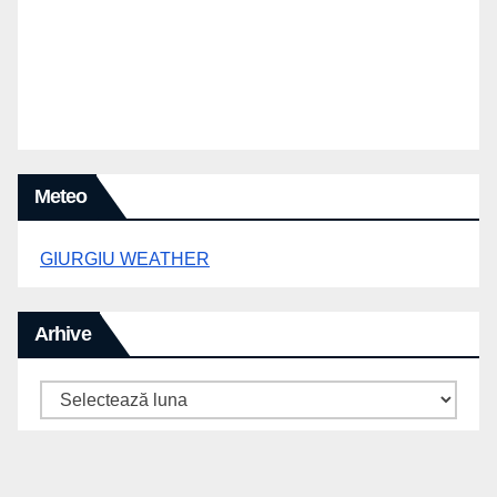
Meteo
GIURGIU WEATHER
Arhive
Arhive