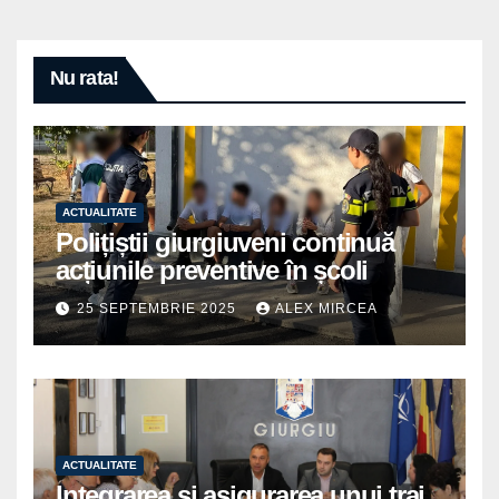
Nu rata!
ACTUALITATE
Polițiștii giurgiuveni continuă
acțiunile preventive în școli
25 SEPTEMBRIE 2025
ALEX MIRCEA
ACTUALITATE
Integrarea și asigurarea unui trai