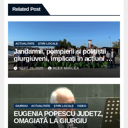
Related Post
ACTUALITATE
ȘTIRI LOCALE
Jandarmii, pompierii și polițiștii
giurgiuveni, implicați în acțiuni de
voluntariat pentru un oraș mai
SEPT. 20, 2025
ALEX MIRCEA
curat
GIURGIU
ACTUALITATE
ȘTIRI LOCALE
VIDEO
EUGENIA POPESCU JUDETZ,
OMAGIATĂ LA GIURGIU