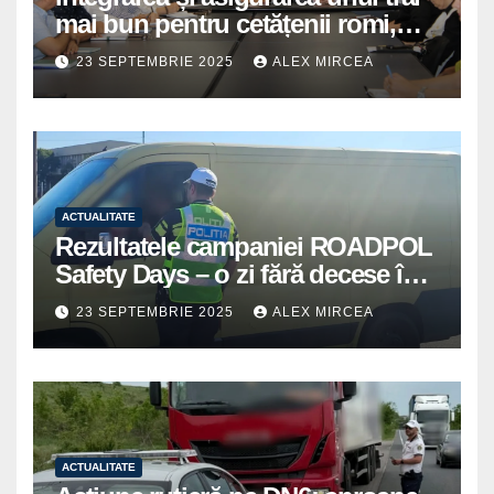
mai bun pentru cetățenii romi,
prioritate pentru instituțiile
23 SEPTEMBRIE 2025
ALEX MIRCEA
publice giurgiuvene
ACTUALITATE
Rezultatele campaniei ROADPOL
Safety Days – o zi fără decese în
trafic
23 SEPTEMBRIE 2025
ALEX MIRCEA
ACTUALITATE