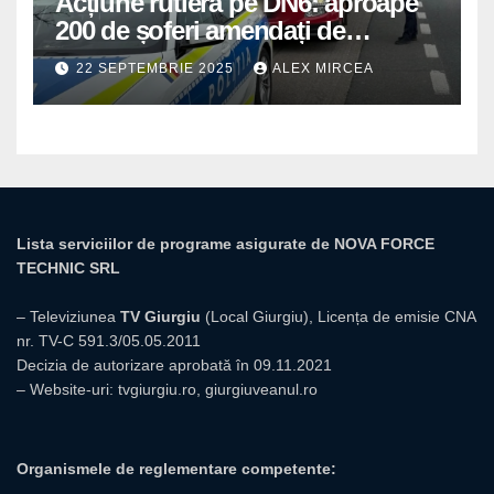
Acțiune rutieră pe DN6: aproape
200 de șoferi amendați de
polițiștii din Mihăilești
22 SEPTEMBRIE 2025
ALEX MIRCEA
Lista serviciilor de programe asigurate de NOVA FORCE
TECHNIC SRL
– Televiziunea
TV Giurgiu
(Local Giurgiu), Licența de emisie CNA
nr. TV-C 591.3/05.05.2011
Decizia de autorizare aprobată în 09.11.2021
– Website-uri:
tvgiurgiu.ro
,
giurgiuveanul.ro
Organismele de reglementare competente: