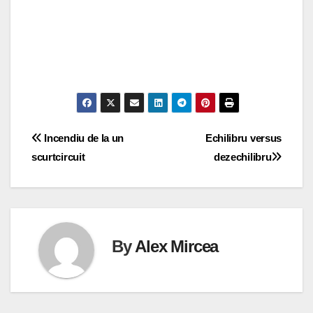
Navigare
Incendiu de la un
Echilibru versus
scurtcircuit
dezechilibru
în
articole
By
Alex Mircea