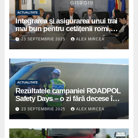
ACTUALITATE
Integrarea și asigurarea unui trai
mai bun pentru cetățenii romi,
prioritate pentru instituțiile
23 SEPTEMBRIE 2025
ALEX MIRCEA
publice giurgiuvene
ACTUALITATE
Rezultatele campaniei ROADPOL
Safety Days – o zi fără decese în
trafic
23 SEPTEMBRIE 2025
ALEX MIRCEA