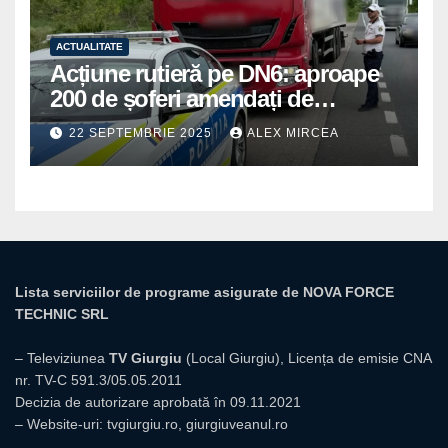
ACTUALITATE
Acțiune rutieră pe DN6: aproape
200 de șoferi amendați de
polițiștii din Mihăilești
22 SEPTEMBRIE 2025
ALEX MIRCEA
Lista serviciilor de programe asigurate de NOVA FORCE
TECHNIC SRL
– Televiziunea
TV Giurgiu
(Local Giurgiu), Licența de emisie CNA
nr. TV-C 591.3/05.05.2011
Decizia de autorizare aprobată în 09.11.2021
– Website-uri:
tvgiurgiu.ro
,
giurgiuveanul.ro