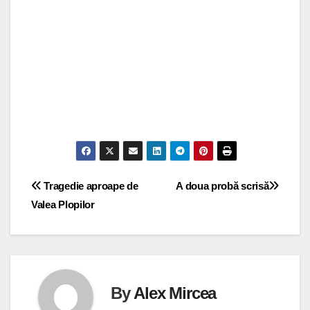
Navigare
Tragedie aproape de
A doua probă scrisă
Valea Plopilor
în
articole
By
Alex Mircea