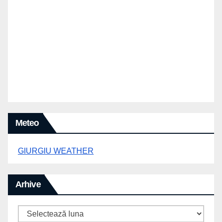
Meteo
GIURGIU WEATHER
Arhive
Arhive