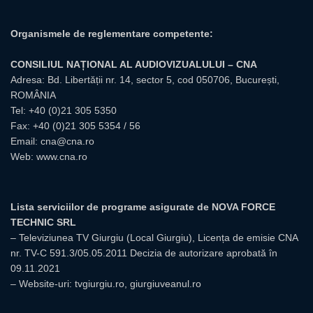
Organismele de reglementare competente:
CONSILIUL NAȚIONAL AL AUDIOVIZUALULUI – CNA
Adresa: Bd. Libertății nr. 14, sector 5, cod 050706, București,
ROMÂNIA
Tel:
+40 (0)21 305 5350
Fax: +40 (0)21 305 5354 / 56
Email:
cna@cna.ro
Web:
www.cna.ro
Lista serviciilor de programe asigurate de NOVA FORCE
TECHNIC SRL
– Televiziunea TV Giurgiu (Local Giurgiu), Licența de emisie CNA
nr. TV-C 591.3/05.05.2011 Decizia de autorizare aprobată în
09.11.2021
– Website-uri: tvgiurgiu.ro, giurgiuveanul.ro