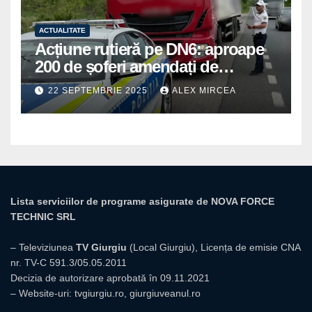
ACTUALITATE
Acțiune rutieră pe DN6: aproape
200 de șoferi amendați de
polițiștii din Mihăilești
22 SEPTEMBRIE 2025
ALEX MIRCEA
Lista serviciilor de programe asigurate de NOVA FORCE
TECHNIC SRL
– Televiziunea
TV Giurgiu
(Local Giurgiu), Licența de emisie CNA
nr. TV-C 591.3/05.05.2011
Decizia de autorizare aprobată în 09.11.2021
– Website-uri:
tvgiurgiu.ro
,
giurgiuveanul.ro