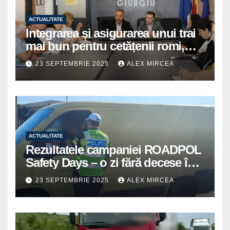
ACTUALITATE
Integrarea și asigurarea unui trai
mai bun pentru cetățenii romi,
prioritate pentru instituțiile
23 SEPTEMBRIE 2025
ALEX MIRCEA
publice giurgiuvene
ACTUALITATE
Rezultatele campaniei ROADPOL
Safety Days – o zi fără decese în
trafic
23 SEPTEMBRIE 2025
ALEX MIRCEA