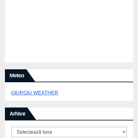
Meteo
GIURGIU WEATHER
Arhive
Arhive