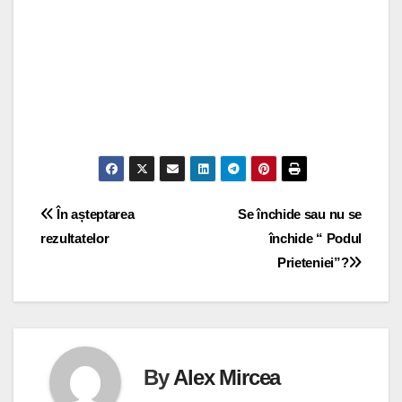
Navigare
În așteptarea
Se închide sau nu se
rezultatelor
închide “ Podul
în
Prieteniei”?
articole
By
Alex Mircea