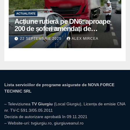
ACTUALITATE
Acțiune rutieră pe DN6: aproape
200 de șoferi amendați de
polițiștii din Mihăilești
22 SEPTEMBRIE 2025
ALEX MIRCEA
Lista serviciilor de programe asigurate de NOVA FORCE
TECHNIC SRL
– Televiziunea
TV Giurgiu
(Local Giurgiu), Licența de emisie CNA
nr. TV-C 591.3/05.05.2011
Decizia de autorizare aprobată în 09.11.2021
– Website-uri:
tvgiurgiu.ro
,
giurgiuveanul.ro