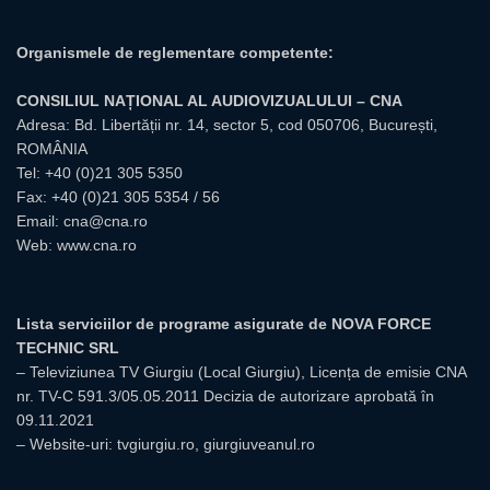
Organismele de reglementare competente:
CONSILIUL NAȚIONAL AL AUDIOVIZUALULUI – CNA
Adresa: Bd. Libertății nr. 14, sector 5, cod 050706, București,
ROMÂNIA
Tel:
+40 (0)21 305 5350
Fax: +40 (0)21 305 5354 / 56
Email:
cna@cna.ro
Web:
www.cna.ro
Lista serviciilor de programe asigurate de NOVA FORCE
TECHNIC SRL
– Televiziunea TV Giurgiu (Local Giurgiu), Licența de emisie CNA
nr. TV-C 591.3/05.05.2011 Decizia de autorizare aprobată în
09.11.2021
– Website-uri: tvgiurgiu.ro, giurgiuveanul.ro