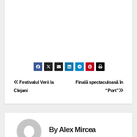
Navigare
Festivalul Verii la
Finală spectaculoasă în
Clejani
“Port”
în
articole
By
Alex Mircea