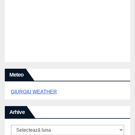
Meteo
GIURGIU WEATHER
Arhive
Arhive