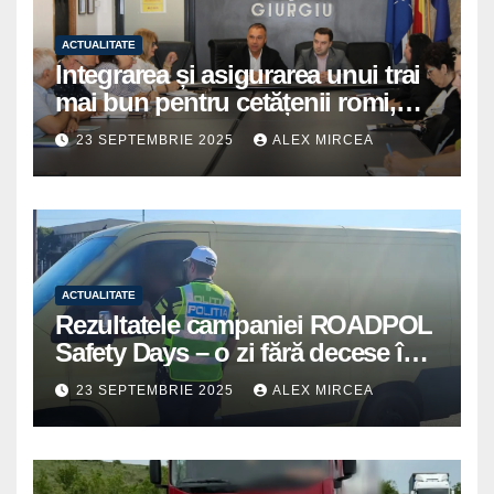
ACTUALITATE
Integrarea și asigurarea unui trai
mai bun pentru cetățenii romi,
prioritate pentru instituțiile
23 SEPTEMBRIE 2025
ALEX MIRCEA
publice giurgiuvene
ACTUALITATE
Rezultatele campaniei ROADPOL
Safety Days – o zi fără decese în
trafic
23 SEPTEMBRIE 2025
ALEX MIRCEA