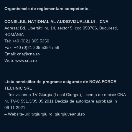
Organismele de reglementare competente:
CONSILIUL NAȚIONAL AL AUDIOVIZUALULUI – CNA
Adresa: Bd. Libertății nr. 14, sector 5, cod 050706, București,
ROMÂNIA
Tel:
+40 (0)21 305 5350
Fax: +40 (0)21 305 5354 / 56
Email:
cna@cna.ro
Web:
www.cna.ro
Lista serviciilor de programe asigurate de NOVA FORCE
TECHNIC SRL
– Televiziunea TV Giurgiu (Local Giurgiu), Licența de emisie CNA
nr. TV-C 591.3/05.05.2011 Decizia de autorizare aprobată în
09.11.2021
– Website-uri: tvgiurgiu.ro, giurgiuveanul.ro