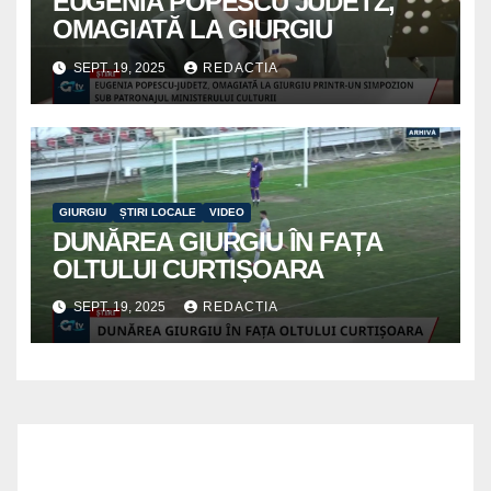
EUGENIA POPESCU JUDETZ,
OMAGIATĂ LA GIURGIU
SEPT. 19, 2025
REDACTIA
GIURGIU
ȘTIRI LOCALE
VIDEO
DUNĂREA GIURGIU ÎN FAȚA
OLTULUI CURTIȘOARA
SEPT. 19, 2025
REDACTIA