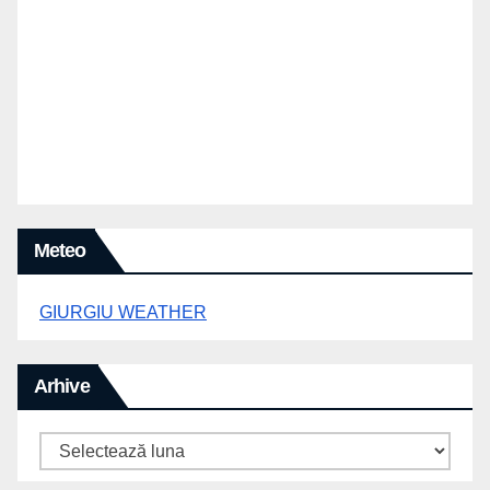
Meteo
GIURGIU WEATHER
Arhive
Arhive