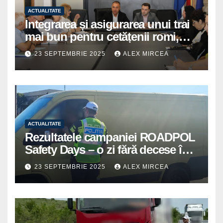
ACTUALITATE
Integrarea și asigurarea unui trai
mai bun pentru cetățenii romi,
prioritate pentru instituțiile
23 SEPTEMBRIE 2025
ALEX MIRCEA
publice giurgiuvene
ACTUALITATE
Rezultatele campaniei ROADPOL
Safety Days – o zi fără decese în
trafic
23 SEPTEMBRIE 2025
ALEX MIRCEA