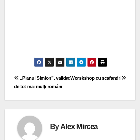
Navigare
„Planul Simion”, validat
Worskshop cu scafandri
de tot mai mulți români
în
articole
By
Alex Mircea