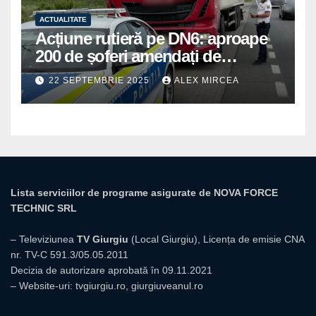
ACTUALITATE
Acțiune rutieră pe DN6: aproape
200 de șoferi amendați de
polițiștii din Mihăilești
22 SEPTEMBRIE 2025
ALEX MIRCEA
Lista serviciilor de programe asigurate de NOVA FORCE
TECHNIC SRL
– Televiziunea
TV Giurgiu
(Local Giurgiu), Licența de emisie CNA
nr. TV-C 591.3/05.05.2011
Decizia de autorizare aprobată în 09.11.2021
– Website-uri:
tvgiurgiu.ro
,
giurgiuveanul.ro