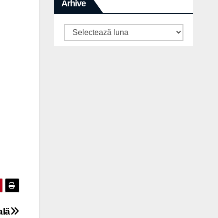
Arhive
Arhive
ală