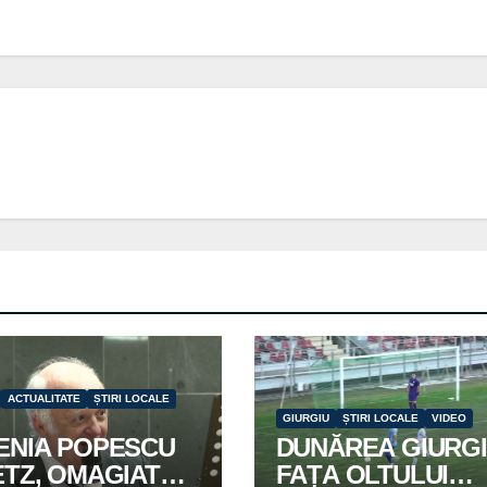
ACTUALITATE
ȘTIRI LOCALE
GIURGIU
ȘTIRI LOCALE
VIDEO
ENIA POPESCU
DUNĂREA GIURGI
ETZ, OMAGIATĂ
FAȚA OLTULUI