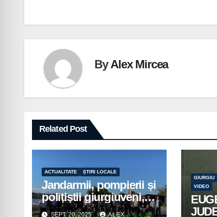
în
articole
By
Alex Mircea
Related Post
ACTUALITATE
ȘTIRI LOCALE
GIURGIU
Jandarmii, pompierii și
VIDEO
polițiștii giurgiuveni,
EUG
implicați în acțiuni de
JUD
SEPT. 20, 2025
ALEX